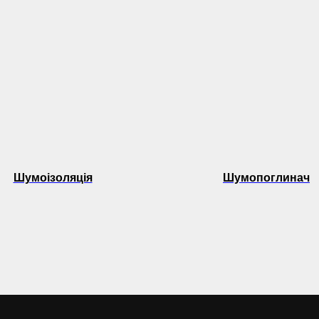
Шумоізоляція
Шумопоглинач