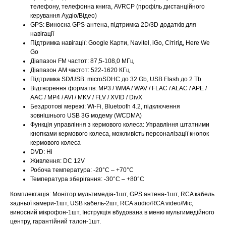
телефону, телефонна книга, AVRCP (профіль дистанційного
керування Аудіо/Відео)
GPS: Виносна GPS-антена, підтримка 2D/3D додатків для
навігації
Підтримка навігації: Google Карти, Navitel, iGo, Сітігід, Here We
Go
Діапазон FM частот: 87,5-108,0 МГц
Діапазон АМ частот: 522-1620 КГц
Підтримка SD/USB: microSDHC до 32 Gb, USB Flash до 2 Tb
Відтворення форматів: MP3 / WMA / WAV / FLAC / ALAC / APE /
AAC / MP4 / AVI / MKV / FLV / XVID / DivX
Бездротові мережі: Wi-Fi, Bluetooth 4.2, підключення
зовнішнього USB 3G модему (WCDMA)
Функція управління з кермового колеса: Управління штатними
кнопками кермового колеса, можливість персоналізації кнопок
кермового колеса
DVD: Ні
Живлення: DC 12V
Робоча температура: -20°C – +70°C
Температура зберігання: -30°C – +80°C
Комплектація: Монітор мультимедіа-1шт, GPS антена-1шт, RCA кабель
задньої камери-1шт, USB кабель-2шт, RCA audio/RCA video/Mic,
виносний мікрофон-1шт, Інструкція вбудована в меню мультимедійного
центру, гарантійний талон-1шт.