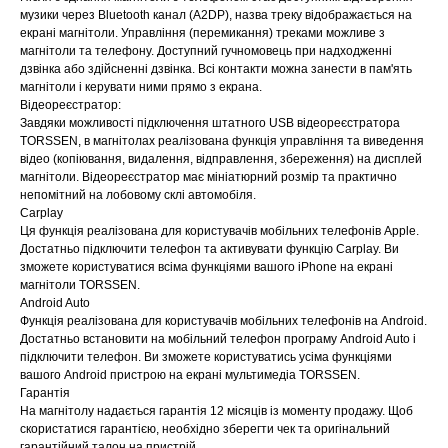
музики через Bluetooth канал (A2DP), назва треку відображається на
екрані магнітоли. Управління (перемикання) треками можливе з
магнітоли та телефону. Доступний гучномовець при надходженні
дзвінка або здійсненні дзвінка. Всі контакти можна занести в пам'ять
магнітоли і керувати ними прямо з екрана.
Відеореєстратор:
Завдяки можливості підключення штатного USB відеореєстратора
TORSSEN, в магнітолах реалізована функція управління та виведення
відео (копіювання, видалення, відправлення, збереження) на дисплей
магнітоли. Відеореєстратор має мініатюрний розмір та практично
непомітний на лобовому склі автомобіля.
Carplay
Ця функція реалізована для користувачів мобільних телефонів Apple.
Достатньо підключити телефон та активувати функцію Carplay. Ви
зможете користуватися всіма функціями вашого iPhone на екрані
магнітоли TORSSEN.
Android Auto
Функція реалізована для користувачів мобільних телефонів на Android.
Достатньо встановити на мобільний телефон програму Android Auto і
підключити телефон. Ви зможете користуватись усіма функціями
вашого Android пристрою на екрані мультимедіа TORSSEN.
Гарантія
На магнітолу надається гарантія 12 місяців із моменту продажу. Щоб
скористатися гарантією, необхідно зберегти чек та оригінальний
гарантійний талон на пристрій.