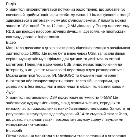
Радіо
У магнітолі використовується потужний радіо тюнер, що забезпечує
впевнений прийом навіть при слабкому сигналі. Налаштування станцій
здійснюється в автоматичному або ручному режимі. У пам'ять можна
занести 18 станцій FM та 12 станцій AM діапазону. Тюнер має систему
RDS, що володіє набором зручних функцій і дозволяє не пропускати
важливу дорожню інформацію.
Відео
Магнітола дозволяє відтворювати різну відеоінформацію з роздільною
здатністю до 1080р. Це може бути відео через USB, записали фільм,
серіал, музику або мультфільми для дитини та дивіться на екрані
магнітоли. Перегляд відео через USB, якщо немає підключення до
інтернету, а якщо є, то можливості перегляду відео розширюються!
Можна дивитися Youtube, IVI, MEGOGO та будь-які інші інтернет
кінотеатри або використовувати прості телевізійні програми, що
дозволяють без передплати переглядати ефірні телевізійні канали.
Аудіо
У магнітолі встановлено DSP підсилювач потужністю 4×55W. Це
забезпечує чудову якість звуку, з виділенням високих, середніх та
низьких частот задовольнить найвибагливішого меломана. За частотні
регулювання звуку відповідає вбудований 14-ти смуговий еквалайзер,
що дозволяє налаштувати персональну звукову сцену зі звуковими
канальними затримками.
Bluetooth
Після з'єднання магнітоли з телефоном стає доступним відтворення