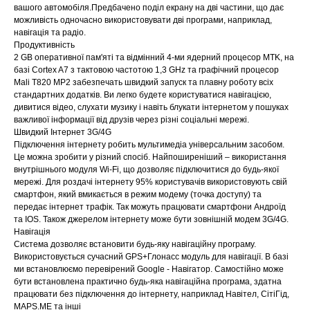
вашого автомобіля.Предбачено поділ екрану на дві частини, що дає
можливість одночасно використовувати дві програми, наприклад,
навігація та радіо.
Продуктивність
2 GB оперативної пам'яті та відмінний 4-ми ядерний процесор MTK, на
базі Cortex A7 з тактовою частотою 1,3 GHz та графічний процесор
Mali T820 MP2 забезпечать швидкий запуск та плавну роботу всіх
стандартних додатків. Ви легко будете користуватися навігацією,
дивитися відео, слухати музику і навіть блукати інтернетом у пошуках
важливої інформації від друзів через різні соціальні мережі.
Швидкий Інтернет 3G/4G
Підключення інтернету робить мультимедіа універсальним засобом.
Це можна зробити у різний спосіб. Найпоширеніший – використання
внутрішнього модуля Wi-Fi, що дозволяє підключитися до будь-якої
мережі. Для роздачі інтернету 95% користувачів використовують свій
смартфон, який вмикається в режим модему (точка доступу) та
передає інтернет трафік. Так можуть працювати смартфони Андроїд
та IOS. Також джерелом інтернету може бути зовнішній модем 3G/4G.
Навігація
Система дозволяє встановити будь-яку навігаційну програму.
Використовується сучасний GPS+Глонасс модуль для навігації. В базі
ми встановлюємо перевірений Google - Навігатор. Самостійно може
бути встановлена практично будь-яка навігаційна програма, здатна
працювати без підключення до інтернету, наприклад Навітел, СітіГід,
MAPS.ME та інші