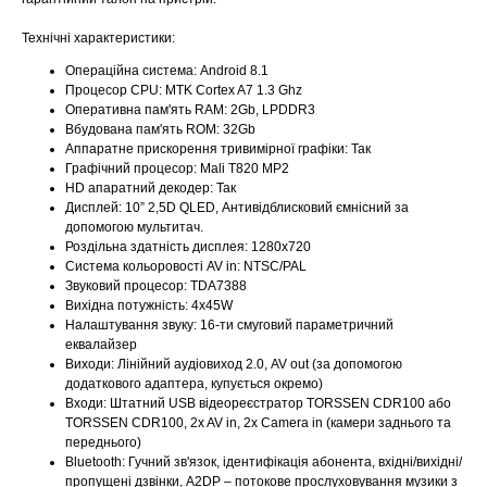
Технічні характеристики:
Операційна система: Android 8.1
Процесор CPU: MTK Cortex A7 1.3 Ghz
Оперативна пам'ять RAM: 2Gb, LPDDR3
Вбудована пам'ять ROM: 32Gb
Аппаратне прискорення тривимірної графіки: Так
Графічний процесор: Mali T820 MP2
HD апаратний декодер: Так
Дисплей: 10” 2,5D QLED, Антивідблисковий ємнісний за
допомогою мультитач.
Роздільна здатність дисплея: 1280x720
Система кольоровості AV in: NTSC/PAL
Звуковий процесор: TDA7388
Вихідна потужність: 4х45W
Налаштування звуку: 16-ти смуговий параметричний
еквалайзер
Виходи: Лінійний аудіовиход 2.0, AV out (за допомогою
додаткового адаптера, купується окремо)
Входи: Штатний USB відеореєстратор TORSSEN CDR100 або
TORSSEN CDR100, 2x AV in, 2x Camera in (камери заднього та
переднього)
Bluetooth: Гучний зв'язок, ідентифікація абонента, вхідні/вихідні/
пропущені дзвінки, A2DP – потокове прослуховування музики з