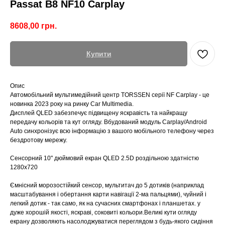
Passat B8 NF10 Carplay
8608,00
грн.
Купити
Опис
Автомобільний мультимедійний центр TORSSEN серії NF Carplay - це
новинка 2023 року на ринку Car Multimedia.
Дисплей QLED забезпечує підвищену яскравість та найкращу
передачу кольорів та кут огляду. Вбудований модуль Carplay/Android
Auto синхронізує всю інформацію з вашого мобільного телефону через
бездротову мережу.
Сенсорний 10" дюймовий екран QLED 2.5D роздільною здатністю
1280x720
Ємнісний морозостійкий сенсор, мультитач до 5 дотиків (наприклад
масштабування і обертання карти навігації 2-ма пальцями), чуйний і
легкий дотик - так само, як на сучасних смартфонах і планшетах. у
дуже хорошій якості, яскраві, соковиті кольори.Великі кути огляду
екрану дозволяють насолоджуватися переглядом з будь-якого сидіння