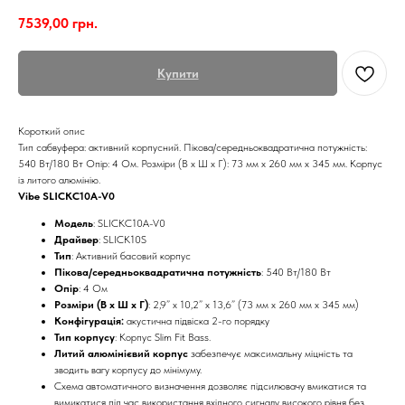
7539,00
грн.
Купити
Короткий опис
Тип сабвуфера: активний корпусний. Пікова/середньоквадратична потужність:
540 Вт/180 Вт Опір: 4 Ом. Розміри (В x Ш x Г): 73 мм x 260 мм x 345 мм. Корпус
із литого алюмінію.
Vibe SLICKC10A-V0
Модель
: SLICKC10A-V0
Драйвер
: SLICK10S
Тип
: Активний басовий корпус
Пікова/середньоквадратична потужність
: 540 Вт/180 Вт
Опір
: 4 Ом
Розміри (В x Ш x Г)
: 2,9” x 10,2” x 13,6” (73 мм x 260 мм x 345 мм)
Конфігурація:
акустична підвіска 2-го порядку
Тип корпусу
: Корпус Slim Fit Bass.
Литий алюмінієвий корпус
забезпечує максимальну міцність та
зводить вагу корпусу до мінімуму.
Схема автоматичного визначення дозволяє підсилювачу вмикатися та
вимикатися під час використання вхідного сигналу високого рівня без