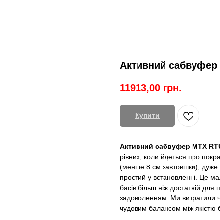
Активний сабвуфер 
11913,00
грн.
Купити
Активний сабвуфер MTX RT
рівних, коли йдеться про покр
(менше 8 см завтовшки), дуже л
простий у встановленні. Це мал
басів більш ніж достатній для
задоволенням. Ми витратили ч
чудовим балансом між якістю б