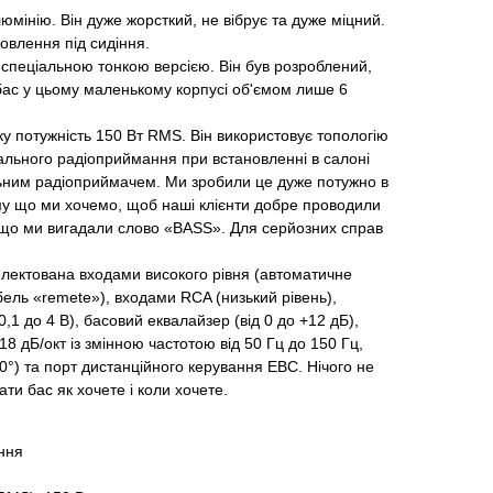
люмінію. Він дуже жорсткий, не вібрує та дуже міцний.
новлення під сидіння.
спеціальною тонкою версією. Він був розроблений,
ас у цьому маленькому корпусі об'ємом лише 6
у потужність 150 Вт RMS. Він використовує топологію
ального радіоприймання при встановленні в салоні
льним радіоприймачем. Ми зробили це дуже потужно в
ому що ми хочемо, щоб наші клієнти добре проводили
у що ми вигадали слово «BASS». Для серйозних справ
лектована входами високого рівня (автоматичне
ель «remete»), входами RCA (низький рівень),
1 до 4 В), басовий еквалайзер (від 0 до +12 дБ),
18 дБ/окт із змінною частотою від 50 Гц до 150 Гц,
°) та порт дистанційного керування EBC. Нічого не
ти бас як хочете і коли хочете.
ння