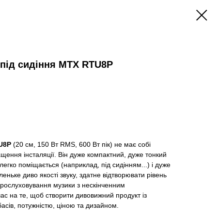
під сидіння MTX RTU8P
U8P
(20 см, 150 Вт RMS, 600 Вт пік) не має собі
ащення інсталяції. Він дуже компактний, дуже тонкий
егко поміщається (наприклад, під сидінням...) і дуже
еньке диво якості звуку, здатне відтворювати рівень
 прослуховування музики з нескінченним
ас на те, щоб створити дивовижний продукт із
асів, потужністю, ціною та дизайном.