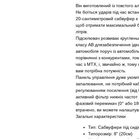
Він виготовлений із товстого а
Не боїться ударів під час вста
20-сантиметровий сабвуфер є 
щоб отримати максимальний б
літрів.
Підсилювач розвиває кругленьк
класу AB длязабезпечення іде
автомобіля поруч із автомобі
порівнянні з конкурентами, т
час з MTX, і, звичайно ж, том
вам потрібна потужність.
Панель управління дуже укомп
запалювання, не потрібний каб
регулюванням посилення (від 0,
активний фільтр нижніх частот 
фазовий перемикач (0° або 180
втрачено, ви можете налаштува
Загальні характеристики
Тип: Сабвуфери під сиді
Типорозмір: 8" (20см)