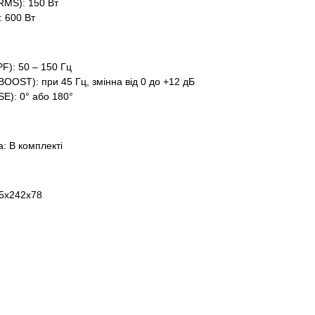
RMS): 150 Вт
: 600 Вт
PF): 50 – 150 Гц
OOST): при 45 Гц, змінна від 0 до +12 дБ
E): 0° або 180°
: В комплекті
45x242x78