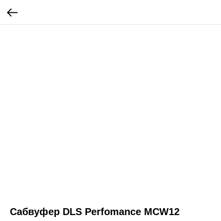
Сабвуфер DLS Perfomance MCW12