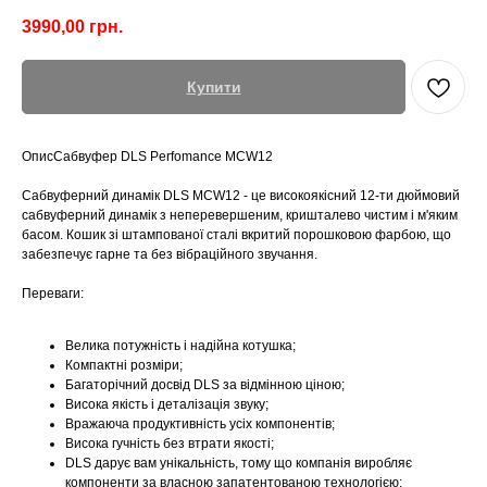
3990,00
грн.
Купити
ОписСабвуфер DLS Perfomance MCW12
Сабвуферний динамік DLS MCW12 - це високоякісний 12-ти дюймовий
сабвуферний динамік з неперевершеним, кришталево чистим і м'яким
басом. Кошик зі штампованої сталі вкритий порошковою фарбою, що
забезпечує гарне та без вібраційного звучання.
Переваги:
Велика потужність і надійна котушка;
Компактні розміри;
Багаторічний досвід DLS за відмінною ціною;
Висока якість і деталізація звуку;
Вражаюча продуктивність усіх компонентів;
Висока гучність без втрати якості;
DLS дарує вам унікальність, тому що компанія виробляє
компоненти за власною запатентованою технологією;