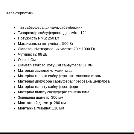
Характеристики:
Тип сабвуфера: динамік сабвуферний
Типорозмір сабвуферного динаміка: 12"
Потужність RMS: 250 Вт
Максимальна потужність: 500 Вт
Діапазон відтворюваних частот: 20 ~ 1000 Гц
Чутливість: 88 дБ
Опір: 4 Ом
Діаметр звукової котушки сабвуфера: 51 мм
Матеріал звукової котушки: мідь
Матеріал кошика сабвуфера: штампована сталь
Матеріал дифузора сабвуфера: пресована целюлоза
Матеріал магніту сабвуфера: ферит
Матеріал підвісу сабвуфера: спінена гума
Зовнішній діаметр: 300 мм
Монтажний діаметр: 280 мм
Монтажна глибина: 130 мм