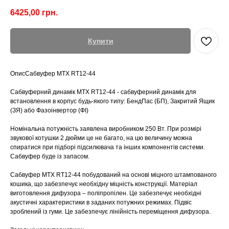
6425,00
грн.
Купити
ОписСабвуфер MTX RT12-44
Сабвуферний динамік MTX RT12-44 - сабвуферний динамік для
встановлення в корпус будь-якого типу: БендПас (БП), Закритий Ящик
(ЗЯ) або Фазоінвертор (ФІ)
Номінальна потужність заявлена виробником 250 Вт. При розмірі
звукової котушки 2 дюйми це не багато, на цю величину можна
спиратися при підборі підсилювача та інших компонентів системи.
Сабвуфер буде із запасом.
Сабвуфер MTX RT12-44 побудований на основі міцного штампованого
кошика, що забезпечує необхідну міцність конструкції. Матеріал
виготовлення дифузора – поліпропілен. Це забезпечує необхідні
акустичні характеристики в заданих потужних режимах. Підвіс
зроблений із гуми. Це забезпечує лінійність переміщення дифузора.