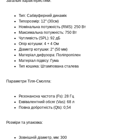
Загальні характеристики:
Тип: Сабвуферний динамік
Типорозмір: 12" (30см)
Номінальна потужність (RMS): 250 Вт
Максимальна потужність: 750 Вт
Чутливість (SPL): 92 дБ
Опір котушки: 4 + 4 Ом
Діаметр котушки: 2" (50 мм)
Матеріал дифузора: Поліпропілен
Матеріал підвісу: Гума
Тип кошика: Штампована сталева
Параметри Тіля-Смолла:
Резонансна частота (Fs): 28 Гц
Еквівалентний обсяг (Vas): 68 л
Повна добротність (Qts): 0,54
Розміри та упаковка:
Зовнішній діаметр, мм: 300