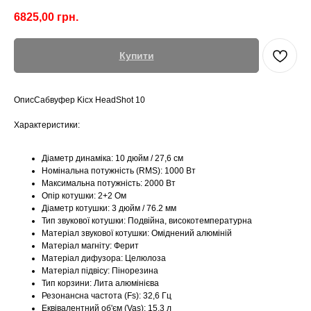
6825,00
грн.
Купити
ОписСабвуфер Kicx HeadShot 10
Характеристики:
Діаметр динаміка: 10 дюйм / 27,6 см
Номінальна потужність (RMS): 1000 Вт
Максимальна потужність: 2000 Вт
Опір котушки: 2+2 Ом
Діаметр котушки: 3 дюйм / 76.2 мм
Тип звукової котушки: Подвійна, високотемпературна
Матеріал звукової котушки: Оміднений алюміній
Матеріал магніту: Ферит
Матеріал дифузора: Целюлоза
Матеріал підвісу: Пінорезина
Тип корзини: Лита алюмінієва
Резонансна частота (Fs): 32,6 Гц
Еквівалентний об'єм (Vas): 15,3 л