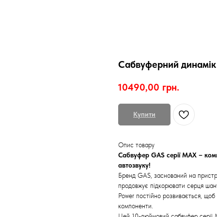
Сабвуферний динамік
10490,00
грн.
Купити
Опис товару
Сабвуфер GAS серії MAX – комп
автозвуку!
Бренд GAS, заснований на пристра
продовжує підкорювати серця шану
Power постійно розвивається, щоб 
компоненти.
Цей 10-дюймовий сабвуфер серії M