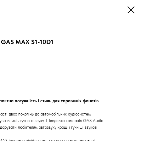
 GAS MAX S1-10D1
актна потужність і стиль для справжніх фанатів
сті двох поколінь до автомобільних аудіосистем,
вальників гучного звуку. Шведська компанія GAS Audio
дарувати любителям автозвуку кращі і гучніші звукові
AX ідеально підійде тим, хто прагне максимальної