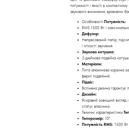
потужності і якості в компактному 
звукового виконання, вражаючи ба
Особливості:
Потужність:
RMS 1500 Вт і максимальна
Дифузор:
Непресований папір, підсил
і чіткості звучання.
Звукова котушка:
3-дюймова подвійна котушка 
Матеріали:
Лита алюмінієва корзина заб
ферит подвійний.
Підвіс:
Вспінена резина гарантує п
Дизайн:
Яскравий зовнішній вигляд 
статус власника.
Технічні характеристики:
Ти
Типорозмір:
10"
Потужність RMS:
1500 Вт