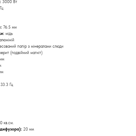
:
3000 Вт
Гц
:
76.5 мм
ки:
мідь
алюміній
сований папір з мінералами слюди
ерит (подвійний магніт)
мм
м
мм
33.3 Гц
0 кв.см.
 дифузора):
20 мм