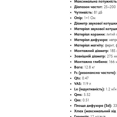
Максимальна потужність
Діапазон частот:
25–200 
Чутливість:
81 дБ
Опір:
1+1 Ом
Діаметр звукової котушки
Матеріал звукової котуш
Матеріал корзини:
литий 
Матеріал дифузора:
непре
Матеріал магніту:
ферит, ф
Монтажний діаметр:
185 
Зовнішній діаметр:
275 м
Монтажна глибина:
166 
Вага:
12.8 кг
Fs (резонансна частота):
Qts:
0.47
VAS:
11.9 л
Le (індуктивність):
1.2 мГн
Qms:
5.52
Qes:
0.51
Площа дифузора (Sd):
33
Xmax (максимальний хід
Гарантія:
12 місяців