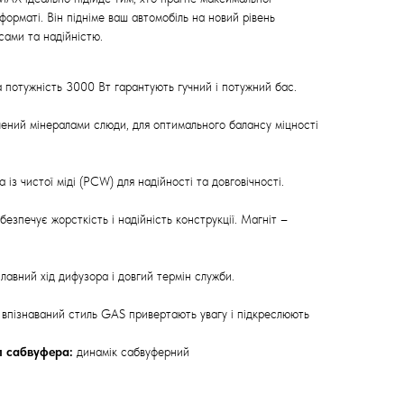
форматі. Він підніме ваш автомобіль на новий рівень
сами та надійністю.
 потужність 3000 Вт гарантують гучний і потужний бас.
ений мінералами слюди, для оптимального балансу міцності
із чистої міді (PCW) для надійності та довговічності.
езпечує жорсткість і надійність конструкції. Магніт –
лавний хід дифузора і довгий термін служби.
і впізнаваний стиль GAS привертають увагу і підкреслюють
п сабвуфера:
динамік сабвуферний