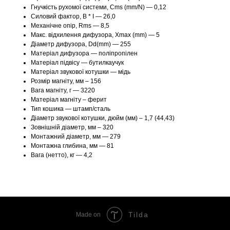
Гнучкість рухомої системи, Cms (mm/N) — 0,12
Силовий фактор, B * I — 26,0
Механічне опір, Rms — 8,5
Макс. відхилення дифузора, Xmax (mm) — 5
Діаметр дифузора, Dd(mm) — 255
Матеріал дифузора — поліпропілен
Матеріал підвісу — бутилкаучук
Матеріал звукової котушки — мідь
Розмір магніту, мм – 156
Вага магніту, г — 3220
Матеріал магніту – ферит
Тип кошика — штамп/сталь
Діаметр звукової котушки, дюйм (мм) – 1,7 (44,43)
Зовнішній діаметр, мм – 320
Монтажний діаметр, мм — 279
Монтажна глибина, мм — 81
Вага (нетто), кг — 4,2
Tilda
Made on