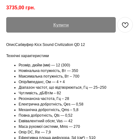
3735,00
грн.
Купити
ОписСабвуфер Kicx Sound Civilization QD 12
Технічні характеристики
Розмір, дюйм (мм) — 12 (300)
Номінальна потужність, Вт — 350
Максимальна потужність, Вт – 700
Опір/Імпеданс, Ом — 4 + 4
Діапазон частот, що відтворюються, Гц — 25–250
Чутливість, дБ/Вт/м – 82
Резонансна частота, Гц – 28
Електрична добротність, Qes — 0,58
Механічна добротність, Qms – 5,8
Повна добротність, Qts — 0,52
Еквівалентний обсяг, Vas — 42
Маса рухомої системи, Mms — 270
Опір DC, Re — 7,9
Ефективна площа дифузора, Sd (см²) – 510