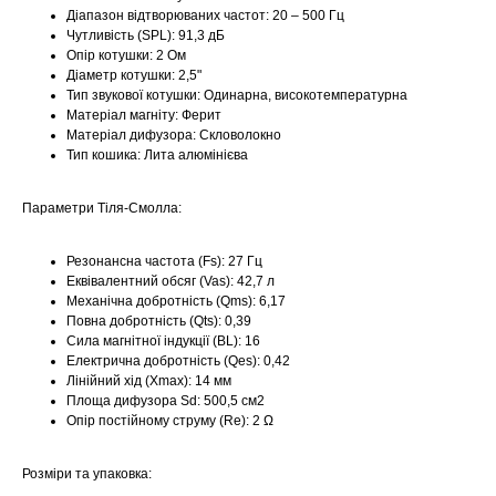
Діапазон відтворюваних частот: 20 – 500 Гц
Чутливість (SPL): 91,3 дБ
Опір котушки: 2 Ом
Діаметр котушки: 2,5"
Тип звукової котушки: Одинарна, високотемпературна
Матеріал магніту: Ферит
Матеріал дифузора: Скловолокно
Тип кошика: Лита алюмінієва
Параметри Тіля-Смолла:
Резонансна частота (Fs): 27 Гц
Еквівалентний обсяг (Vas): 42,7 л
Механічна добротність (Qms): 6,17
Повна добротність (Qts): 0,39
Сила магнітної індукції (BL): 16
Електрична добротність (Qes): 0,42
Лінійний хід (Xmax): 14 мм
Площа дифузора Sd: 500,5 cм2
Опір постійному струму (Re): 2 Ω
Розміри та упаковка: