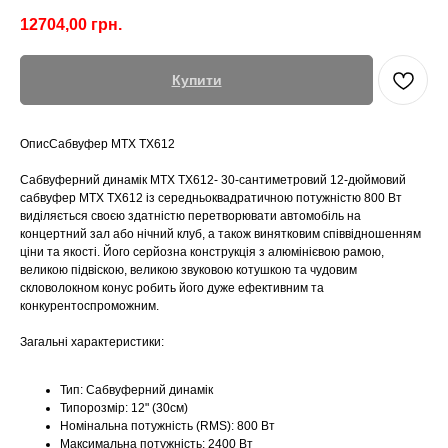
12704,00
грн.
Купити
ОписСабвуфер MTX TX612
Сабвуферний динамік MTX TX612- 30-сантиметровий 12-дюймовий
сабвуфер MTX TX612 із середньоквадратичною потужністю 800 Вт
виділяється своєю здатністю перетворювати автомобіль на
концертний зал або нічний клуб, а також винятковим співвідношенням
ціни та якості. Його серйозна конструкція з алюмінієвою рамою,
великою підвіскою, великою звуковою котушкою та чудовим
скловолокном конус робить його дуже ефективним та
конкурентоспроможним.
Загальні характеристики:
Тип: Сабвуферний динамік
Типорозмір: 12" (30см)
Номінальна потужність (RMS): 800 Вт
Максимальна потужність: 2400 Вт