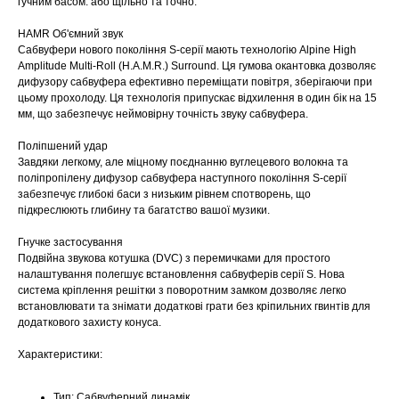
гучним басом. або щільно та точно.
HAMR Об'ємний звук
Сабвуфери нового покоління S-серії мають технологію Alpine High
Amplitude Multi-Roll (H.A.M.R.) Surround. Ця гумова окантовка дозволяє
дифузору сабвуфера ефективно переміщати повітря, зберігаючи при
цьому прохолоду. Ця технологія припускає відхилення в один бік на 15
мм, що забезпечує неймовірну точність звуку сабвуфера.
Поліпшений удар
Завдяки легкому, але міцному поєднанню вуглецевого волокна та
поліпропілену дифузор сабвуфера наступного покоління S-серії
забезпечує глибокі баси з низьким рівнем спотворень, що
підкреслюють глибину та багатство вашої музики.
Гнучке застосування
Подвійна звукова котушка (DVC) з перемичками для простого
налаштування полегшує встановлення сабвуферів серії S. Нова
система кріплення решітки з поворотним замком дозволяє легко
встановлювати та знімати додаткові грати без кріпильних гвинтів для
додаткового захисту конуса.
Характеристики:
Тип: Сабвуферний динамік