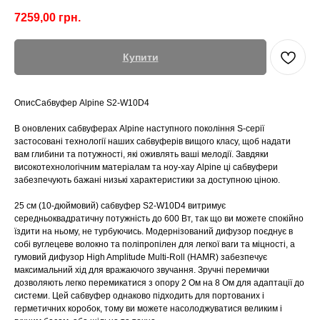
7259,00
грн.
Купити
ОписСабвуфер Alpine S2-W10D4
В оновлених сабвуферах Alpine наступного покоління S-серії
застосовані технології наших сабвуферів вищого класу, щоб надати
вам глибини та потужності, які оживлять ваші мелодії. Завдяки
високотехнологічним матеріалам та ноу-хау Alpine ці сабвуфери
забезпечують бажані низькі характеристики за доступною ціною.
25 см (10-дюймовий) сабвуфер S2-W10D4 витримує
середньоквадратичну потужність до 600 Вт, так що ви можете спокійно
їздити на ньому, не турбуючись. Модернізований дифузор поєднує в
собі вуглецеве волокно та поліпропілен для легкої ваги та міцності, а
гумовий дифузор High Amplitude Multi-Roll (HAMR) забезпечує
максимальний хід для вражаючого звучання. Зручні перемички
дозволяють легко перемикатися з опору 2 Ом на 8 Ом для адаптації до
системи. Цей сабвуфер однаково підходить для портованих і
герметичних коробок, тому ви можете насолоджуватися великим і