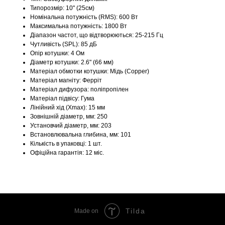
Типорозмір: 10" (25см)
Номінальна потужність (RMS): 600 Вт
Максимальна потужність: 1800 Вт
Діапазон частот, що відтворюються: 25-215 Гц
Чутливість (SPL): 85 дБ
Опір котушки: 4 Ом
Діаметр котушки: 2.6" (66 мм)
Матеріал обмотки котушки: Мідь (Сopper)
Матеріал магніту: Ферріт
Матеріал дифузора: поліпропілен
Матеріал підвісу: Гума
Лінійний хід (Xmax): 15 мм
Зовнішній діаметр, мм: 250
Установчий діаметр, мм: 203
Встановлювальна глибина, мм: 101
Кількість в упаковці: 1 шт.
Офіційна гарантія: 12 міс.
Tilda
Made on