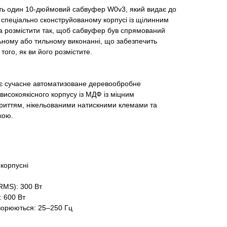
ь один 10-дюймовий сабвуфер W0v3, який видає до
 спеціально сконструйованому корпусі із щілинним
 розмістити так, щоб сабвуфер був спрямований
ьному або тильному виконанні, що забезпечить
того, як ви його розмістите.
ує сучасне автоматизоване деревообробне
исокоякісного корпусу із МДФ із міцним
риттям, нікельованими натискними клемами та
кою.
корпусні
RMS): 300 Вт
: 600 Вт
творюються: 25–250 Гц