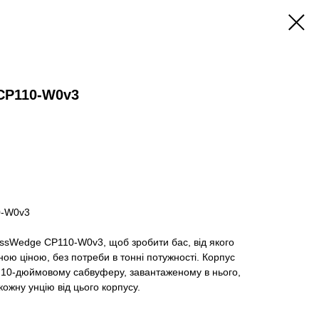
CP110-W0v3
0-W0v3
assWedge CP110-W0v3, щоб зробити бас, від якого
ною ціною, без потреби в тонні потужності. Корпус
і 10-дюймовому сабвуферу, завантаженому в нього,
ожну унцію від цього корпусу.