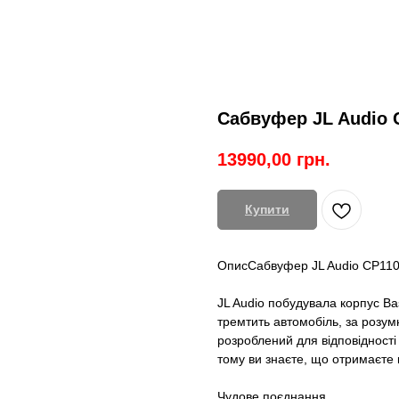
Сабвуфер JL Audio 
13990,00
грн.
Купити
ОписСабвуфер JL Audio CP11
JL Audio побудувала корпус B
тремтить автомобіль, за розум
розроблений для відповідност
тому ви знаєте, що отримаєте к
Чудове поєднання