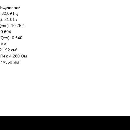
І-щілинний
 32.09 Гц
): 31.01 л
Qms): 10.752
 0.604
(Qes): 0.640
4 мм
21.92 см²
(Re): 4.280 Ом
94×350 мм