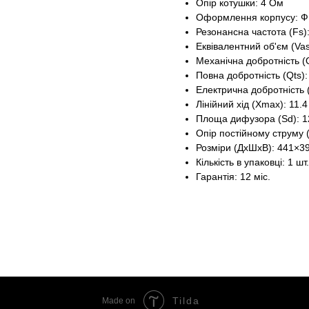
Опір котушки: 4 Ом
Оформлення корпусу: Ф
Резонансна частота (Fs):
Еквівалентний об'єм (Vas
Механічна добротність (
Повна добротність (Qts):
Електрична добротність 
Лінійний хід (Xmax): 11.
Площа дифузора (Sd): 1
Опір постійному струму 
Розміри (ДxШxВ): 441×3
Кількість в упаковці: 1 шт.
Гарантія: 12 міс.
Tilda
Made on