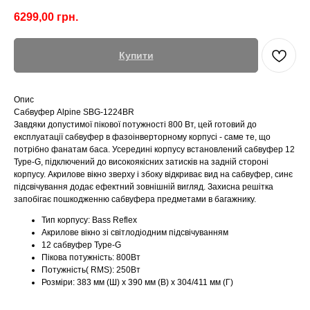
6299,00
грн.
Купити
Опис
Сабвуфер Alpine SBG-1224BR
Завдяки допустимої пікової потужності 800 Вт, цей готовий до
експлуатації сабвуфер в фазоінверторному корпусі - саме те, що
потрібно фанатам баса. Усередині корпусу встановлений сабвуфер 12
Type-G, підключений до високоякісних затисків на задній стороні
корпусу. Акрилове вікно зверху і збоку відкриває вид на сабвуфер, синє
підсвічування додає ефектний зовнішній вигляд. Захисна решітка
запобігає пошкодженню сабвуфера предметами в багажнику.
Тип корпусу: Bass Reflex
Акрилове вікно зі світлодіодним підсвічуванням
12 сабвуфер Type-G
Пікова потужність: 800Вт
Потужність( RMS): 250Вт
Розміри: 383 мм (Ш) x 390 мм (В) x 304/411 мм (Г)