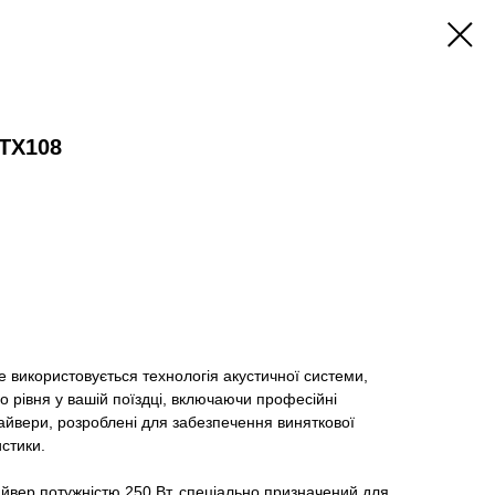
TX108
 використовується технологія акустичної системи,
о рівня у вашій поїздці, включаючи професійні
райвери, розроблені для забезпечення виняткової
истики.
вер потужністю 250 Вт, спеціально призначений для