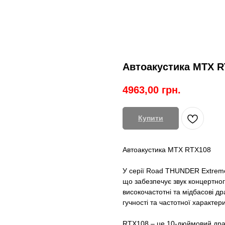
Автоакустика MTX R
4963,00
грн.
Купити
Автоакустика MTX RTX108
У серії Road THUNDER Extreme
що забезпечує звук концертног
високочастотні та мідбасові д
гучності та частотної характер
RTX108 – це 10-дюймовий драй