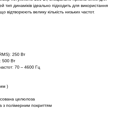
Цей тип динаміків ідеально підходить для використання
що відтворюють велику кількість низьких частот.
RMS): 250 Вт
: 500 Вт
частот: 70 – 4600 Гц
 мм )
есована целюлоза
на з полімерним покриттям