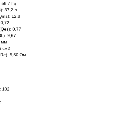
 58,7 Гц
): 37,2 л
Qms): 12,8
 0,72
(Qes): 0,77
BL): 9,67
2 мм
6 см2
(Re): 5,50 Ом
: 102
с