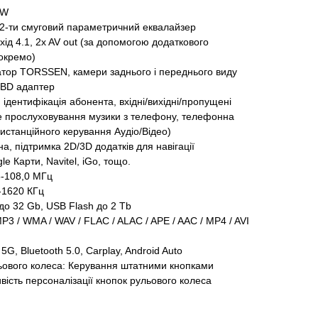
5W
*2-ти смуговий параметричний еквалайзер
хід 4.1, 2x AV out (за допомогою додаткового
 окремо)
атор TORSSEN, камери заднього і переднього виду
OBD адаптер
, ідентифікація абонента, вхідні/вихідні/пропущені
ве прослуховування музики з телефону, телефонна
истанційного керування Аудіо/Відео)
, підтримка 2D/3D додатків для навігації
le Карти, Navitel, iGo, тощо.
5-108,0 МГц
-1620 КГц
о 32 Gb, USB Flash до 2 Tb
P3 / WMA / WAV / FLAC / ALAC / APE / AAC / MP4 / AVI
5G, Bluetooth 5.0, Carplay, Android Auto
льового колеса: Керування штатними кнопками
вість персоналізації кнопок рульового колеса