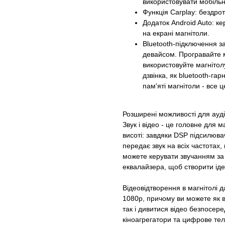
використовувати мобільн
Функція Carplay: бездрот
Додаток Android Auto: к
на екрані магнітоли.
Bluetooth-підключення з
девайсом. Програвайте м
використовуйте магнітол
дзвінка, як bluetooth-гарн
пам'яті магнітоли - все 
Розширені можливості для ауді
Звук і відео - це головне для м
висоті: завдяки DSP підсилюва
передає звук на всіх частотах
можете керувати звучанням за 
еквалайзера, щоб створити іде
Відеовідтворення в магнітолі д
1080р, причому ви можете як в
так і дивитися відео безпосере
кіноагрегатори та цифрове те