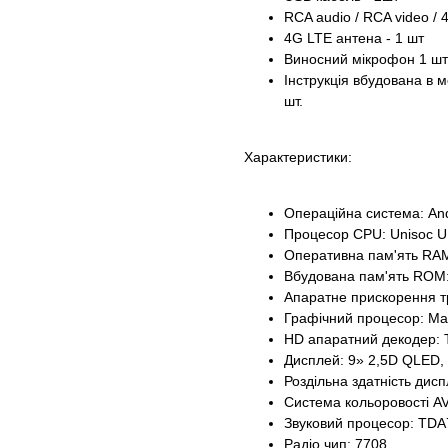
RCA audio / RCA video /
4G LTE антена - 1 шт
Виносний мікрофон 1 шт
Інструкція вбудована в 
шт.
Характеристики:
Операційна система: And
Процесор CPU: Unisoc U
Оперативна пам'ять RA
Вбудована пам'ять ROM
Апаратне прискорення тр
Графічний процесор: Ma
HD апаратний декодер: 
Дисплей: 9» 2,5D QLED, 
Роздільна здатність дис
Система кольоровості AV
Звуковий процесор: TD
Радіо чип: 7708