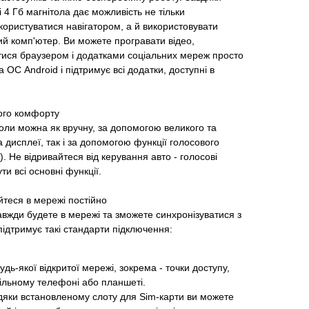
 4 Гб магнітола дає можливість не тільки
 користуватися навігатором, а й використовувати
ий комп'ютер. Ви можете програвати відео,
атися браузером і додатками соціальних мереж просто
а ОС Android і підтримує всі додатки, доступні в
ого комфорту
оли можна як вручну, за допомогою великого та
 дисплеї, так і за допомогою функції голосового
). Не відривайтеся від керування авто - голосові
и всі основні функції.
йтеся в мережі постійно
завжди будете в мережі та зможете синхронізуватися з
ідтримує такі стандарти підключення:
удь-якої відкритої мережі, зокрема - точки доступу,
ільному телефоні або планшеті.
дяки встановленому слоту для Sim-карти ви можете