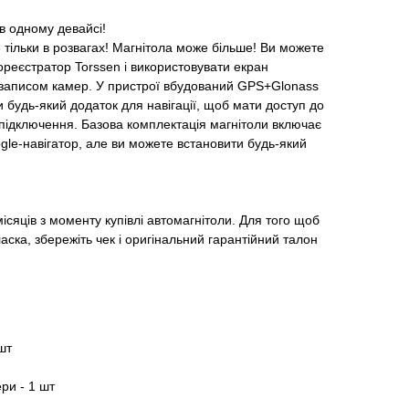
 в одному девайсі!
 тільки в розвагах! Магнітола може більше! Ви можете
еореєстратор Torssen і використовувати екран
озаписом камер. У пристрої вбудований GPS+Glonass
и будь-який додаток для навігації, щоб мати доступ до
т-підключення. Базова комплектація магнітоли включає
le-навігатор, але ви можете встановити будь-який
ісяців з моменту купівлі автомагнітоли. Для того щоб
аска, збережіть чек і оригінальний гарантійний талон
шт
ри - 1 шт