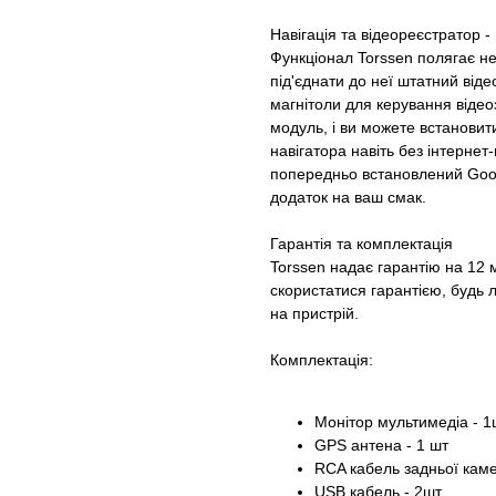
Навігація та відеореєстратор -
Функціонал Torssen полягає не
під'єднати до неї штатний від
магнітоли для керування віде
модуль, і ви можете встановит
навігатора навіть без інтерне
попередньо встановлений Goog
додаток на ваш смак.
Гарантія та комплектація
Torssen надає гарантію на 12 м
скористатися гарантією, будь л
на пристрій.
Комплектація:
Монітор мультимедіа - 1
GPS антена - 1 шт
RCA кабель задньої каме
USB кабель - 2шт