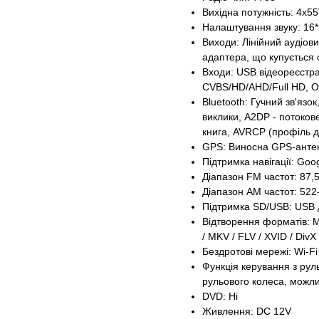
Вихідна потужність: 4х5
Налаштування звуку: 16
Виходи: Лінійний аудіови
адаптера, що купується
Входи: USB відеореєстр
CVBS/HD/AHD/Full HD, 
Bluetooth: Гучний зв'язок
виклики, A2DP - потоко
книга, AVRCP (профіль д
GPS: Виносна GPS-антена
Підтримка навігації: Goog
Діапазон FM частот: 87,
Діапазон АМ частот: 522
Підтримка SD/USB: USB д
Відтворення форматів: M
/ MKV / FLV / XVID / DivX
Бездротові мережі: Wi-Fi 
Функція керування з ру
рульового колеса, можли
DVD: Ні
Живлення: DC 12V