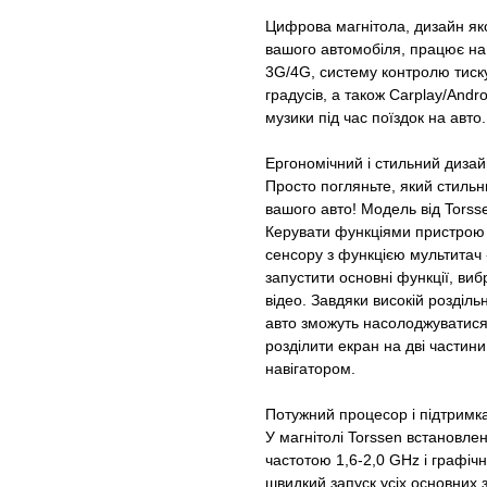
Цифрова магнітола, дизайн яко
вашого автомобіля, працює на 
3G/4G, систему контролю тиск
градусів, а також Carplay/Andr
музики під час поїздок на авто.
Ергономічний і стильний дизай
Просто погляньте, який стильн
вашого авто! Модель від Tors
Керувати функціями пристрою 
сенсору з функцією мультитач 
запустити основні функції, ви
відео. Завдяки високій розділь
авто зможуть насолоджуватися 
розділити екран на дві частин
навігатором.
Потужний процесор і підтримка
У магнітолі Torssen встановле
частотою 1,6-2,0 GHz і графіч
швидкий запуск усіх основних 