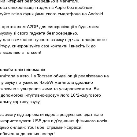
ий інтернет безпосередньо в магнітолі.
ова синхронізація гаджетів Apple без проблем!
еруйте всіма функціями свого смартфона на Android
а протоколом A2DP для синхронізації з будь-яким
узику зі свого гаджета безпосередньо,
у для ввімкнення гучного зв'язку під час телефонного
ітуру, синхронізуйте свої контакти і внесіть їх до
це можливо з Torssen!
олюбителів і кіноманів
агнітоли в авто. І в Torssen обидві опції реалізовано на
чу звуку потужністю 4х55W магнітола ідеально
, включно з ультранизькими та ультрависокими. Ви
допомогою інтуїтивно-зрозумілого 16*2-смугового
альну картину звуку.
ає змогу відтворювати відео з роздільною здатністю
икористовувати USB для під'єднання фізичного носія,
дньо онлайн: YouTube, стріммінг-сервіси,
лебачення до ваших послуг!