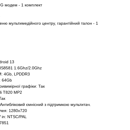
 4G модем - 1 комплект
меню мультимедійного центру, гарантійний талон - 1
roid 13
IS8581 1.6Ghz/2.0Ghz
M: 4Gb, LPDDR3
: 64Gb
ивимірної графіки: Так
li T820 MP2
Так
Антибліковий ємнісний з підтримкою мультитач.
плея: 1280x720
 in: NTSC/PAL
A7851