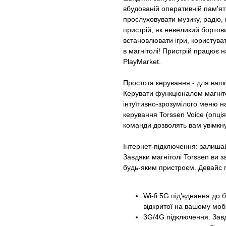
вбудованій оперативній пам'яті
прослуховувати музику, радіо,
пристрій, як невеликий бортов
встановлювати ігри, користув
в магнітолі! Пристрій працює н
PlayMarket.
Простота керування - для ваш
Керувати функціоналом магніт
інтуїтивно-зрозумілого меню на
керування Torssen Voice (опція
команди дозволять вам увімкнут
Інтернет-підключення: залиша
Завдяки магнітолі Torssen ви 
будь-яким пристроєм. Девайс п
Wi-fi 5G під'єднання до б
відкритої на вашому моб
3G/4G підключення. Зав