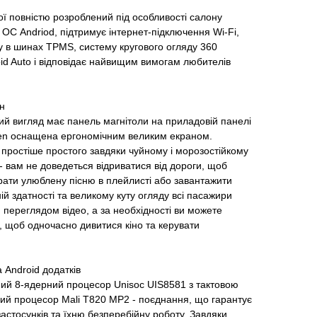
ї повністю розроблений під особливості салону
ОС Andriod, підтримує інтернет-підключення Wi-Fi,
у в шинах TPMS, систему кругового огляду 360
oid Auto і відповідає найвищим вимогам любителів
н
ий вигляд має панель магнітоли на приладовій панелі
sen оснащена ергономічним великим екраном.
простіше простого завдяки чуйному і морозостійкому
- вам не доведеться відриватися від дороги, щоб
брати улюблену пісню в плейлисті або завантажити
ній здатності та великому куту огляду всі пасажири
переглядом відео, а за необхідності ви можете
и, щоб одночасно дивитися кіно та керувати
 Android додатків
ний 8-ядерний процесор Unisoc UIS8581 з тактовою
ний процесор Mali T820 MP2 - поєднання, що гарантує
застосунків та їхню безперебійну роботу. Завдяки