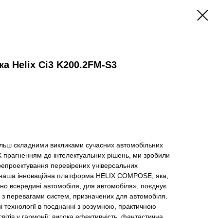
а Helix Ci3 K200.2FM-S3
більш складними викликами сучасних автомобільних
X прагненням до інтелектуальних рішень, ми зробили
епроектування перевірених універсальних
: наша інноваційна платформа HELIX COMPOSE, яка,
ено всередині автомобіля, для автомобіля», поєднує
и з перевагами систем, призначених для автомобіля.
ні технології в поєднанні з розумною, практичною
вітів у гармонії: висока ефективність, фантастична