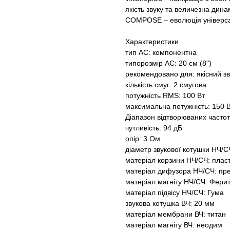
якість звуку та величезна дина
COMPOSE – еволюція універса
Характеристики
тип АС: компонентна
типорозмір АС: 20 см (8")
рекомендовано для: якісний зв
кількість смуг: 2 смугова
потужність RMS: 100 Вт
максимальна потужність: 150 
Діапазон відтворюваних частот
чутливість: 94 дБ
опір: 3 Ом
діаметр звукової котушки НЧ/С
матеріал корзини НЧ/СЧ: плас
матеріал дифузора НЧ/СЧ: пр
матеріал магніту НЧ/СЧ: Фери
матеріал підвісу НЧ/СЧ: Гума
звукова котушка ВЧ: 20 мм
матеріал мембрани ВЧ: титан
матеріал магніту ВЧ: неодим