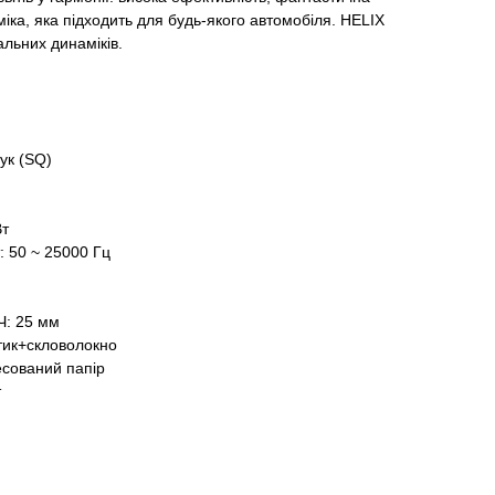
міка, яка підходить для будь-якого автомобіля. HELIX
льних динаміків.
ук (SQ)
Вт
: 50 ~ 25000 Гц
Ч: 25 мм
тик+скловолокно
есований папір
т