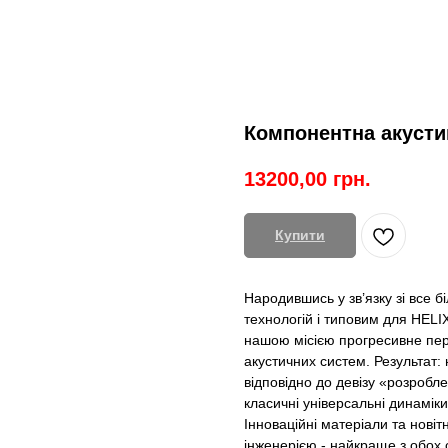
Компонентна акустик
13200,00
грн.
Купити
Народившись у зв’язку зі все 
технологій і типовим для HELI
нашою місією прогресивне пер
акустичних систем. Результат
відповідно до девізу «розробл
класичні універсальні динамік
Інноваційні матеріали та новіт
інженерією - найкраще з обох с