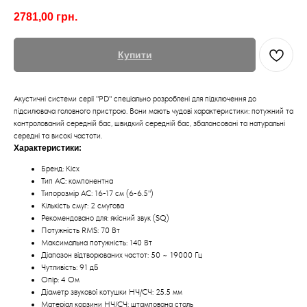
2781,00
грн.
Купити
Акустичні системи серії "PD" спеціально розроблені для підключення до
підсилювача головного пристрою. Вони мають чудові характеристики: потужний та
контролований середній бас, швидкий середній бас, збалансовані та натуральні
середні та високі частоти.
Характеристики:
Бренд: Kicx
Тип АС: компонентна
Типорозмір АС: 16-17 см (6-6.5")
Кількість смуг: 2 смугова
Рекомендовано для: якісний звук (SQ)
Потужність RMS: 70 Вт
Максимальна потужність: 140 Вт
Діапазон відтворюваних частот: 50 ~ 19000 Гц
Чутливість: 91 дБ
Опір: 4 Ом
Діаметр звукової котушки НЧ/СЧ: 25.5 мм
Матеріал корзини НЧ/СЧ: штампована сталь