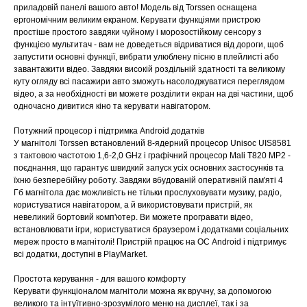
приладовій панелі вашого авто! Модель від Torssen оснащена
ергономічним великим екраном. Керувати функціями пристрою
простіше простого завдяки чуйному і морозостійкому сенсору з
функцією мультитач - вам не доведеться відриватися від дороги, щоб
запустити основні функції, вибрати улюблену пісню в плейлисті або
завантажити відео. Завдяки високій роздільній здатності та великому
куту огляду всі пасажири авто зможуть насолоджуватися переглядом
відео, а за необхідності ви можете розділити екран на дві частини, щоб
одночасно дивитися кіно та керувати навігатором.
Потужний процесор і підтримка Android додатків
У магнітолі Torssen встановлений 8-ядерний процесор Unisoc UIS8581
з тактовою частотою 1,6-2,0 GHz і графічний процесор Mali T820 MP2 -
поєднання, що гарантує швидкий запуск усіх основних застосунків та
їхню безперебійну роботу. Завдяки вбудованій оперативній пам'яті 4
Гб магнітола дає можливість не тільки прослуховувати музику, радіо,
користуватися навігатором, а й використовувати пристрій, як
невеликий бортовий комп'ютер. Ви можете програвати відео,
встановлювати ігри, користуватися браузером і додатками соціальних
мереж просто в магнітолі! Пристрій працює на ОС Android і підтримує
всі додатки, доступні в PlayMarket.
Простота керування - для вашого комфорту
Керувати функціоналом магнітоли можна як вручну, за допомогою
великого та інтуїтивно-зрозумілого меню на дисплеї, так і за