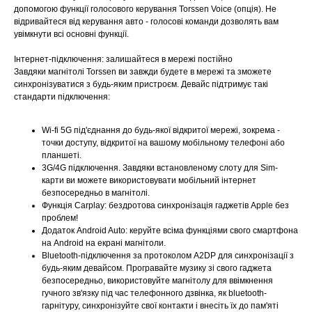
допомогою функції голосового керування Torssen Voice (опція). Не
відривайтеся від керування авто - голосові команди дозволять вам
увімкнути всі основні функції.
Інтернет-підключення: залишайтеся в мережі постійно
Завдяки магнітолі Torssen ви завжди будете в мережі та зможете
синхронізуватися з будь-яким пристроєм. Девайс підтримує такі
стандарти підключення:
Wi-fi 5G під'єднання до будь-якої відкритої мережі, зокрема -
точки доступу, відкритої на вашому мобільному телефоні або
планшеті.
3G/4G підключення. Завдяки встановленому слоту для Sim-
карти ви можете використовувати мобільний інтернет
безпосередньо в магнітолі.
Функція Carplay: бездротова синхронізація гаджетів Apple без
проблем!
Додаток Android Auto: керуйте всіма функціями свого смартфона
на Android на екрані магнітоли.
Bluetooth-підключення за протоколом A2DP для синхронізації з
будь-яким девайсом. Програвайте музику зі свого гаджета
безпосередньо, використовуйте магнітолу для ввімкнення
гучного зв'язку під час телефонного дзвінка, як bluetooth-
гарнітуру, синхронізуйте свої контакти і внесіть їх до пам'яті