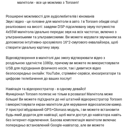
магнітоли - все це можливо з Torssen!
Розширені можливості для аудіолюбителів і кіноманів
Звук і відео - це головне для магнітоли в авто. І в Torssen обидві опції
реалізовано на висоті: завдяки DSP підсилювачу звуку потужністю
4х55W магнітола ідеально передає звук на всіх частотах, включно з
ультранизькими та ультрависокими. Ви можете керувати звучанням за
допомогою інтуїтивно-зрозумілого 16*2-смугового еквалайзера, щоб
створити ідеальну картину звуку.
Відеовідтворення в магнітолі дає змогу відтворювати відео з
роздільною здатністю 1080р, причому ви можете як використовувати
USB для під'єднання фізичного носія, так і дивитися відео
безпосередньо онлайн: YouTube, стріммінг-сервіси, кіноагрегатори та
цифрове телебачення до ваших послуг!
Навігація та відеореєстратор - в одному девайсі!
Функціонал Torssen полягає не тільки в розвагах! Магнітола може
більше! Ви можете під'єднати до неї штатний відеореєстратор Torssen
і використовувати екран магнітоли для керування відеозаписом камер.
У пристрої вбудований GPS+Glonass модуль, і ви можете встановити
будь-який додаток для навігації, щоб мати доступ до навігатора навіть
без інтернет-підключення. Базова комплектація магнітоли включає
попередньо встановлений Google-навігатор, але ви можете