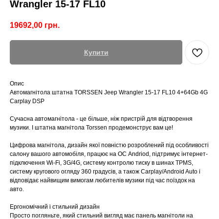
Wrangler 15-17 FL10
19692,00
грн.
Купити
Опис
Автомагнітола штатна TORSSEN Jeep Wrangler 15-17 FL10 4+64Gb 4G
Carplay DSP
Сучасна автомагнітола - це більше, ніж пристрій для відтворення
музики. І штатна магнітола Torssen продемонструє вам це!
Цифрова магнітола, дизайн якої повністю розроблений під особливості
салону вашого автомобіля, працює на ОС Andriod, підтримує інтернет-
підключення Wi-Fi, 3G/4G, систему контролю тиску в шинах TPMS,
систему кругового огляду 360 градусів, а також Carplay/Android Auto і
відповідає найвищим вимогам любителів музики під час поїздок на
авто.
Ергономічний і стильний дизайн
Просто погляньте, який стильний вигляд має панель магнітоли на