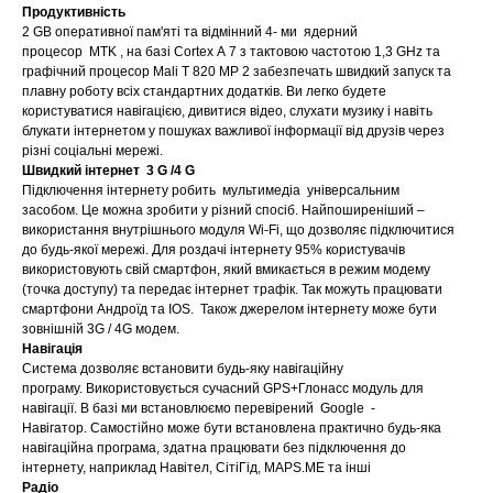
Продуктивність
2 GB оперативної пам'яті та відмінний 4- ми ядерний
процесор MTK , на базі Cortex A 7 з тактовою частотою 1,3 GHz та
графічний процесор Mali T 820 MP 2 забезпечать швидкий запуск та
плавну роботу всіх стандартних додатків. Ви легко будете
користуватися навігацією, дивитися відео, слухати музику і навіть
блукати інтернетом у пошуках важливої інформації від друзів через
різні соціальні мережі.
Швидкий інтернет 3 G /4 G
Підключення інтернету робить мультимедіа універсальним
засобом. Це можна зробити у різний спосіб. Найпоширеніший –
використання внутрішнього модуля Wi-Fi, що дозволяє підключитися
до будь-якої мережі. Для роздачі інтернету 95% користувачів
використовують свій смартфон, який вмикається в режим модему
(точка доступу) та передає інтернет трафік. Так можуть працювати
смартфони Андроїд та IOS. Також джерелом інтернету може бути
зовнішній 3G / 4G модем.
Навігація
Система дозволяє встановити будь-яку навігаційну
програму. Використовується сучасний GPS+Глонасс модуль для
навігації. В базі ми встановлюємо перевірений Google -
Навігатор. Самостійно може бути встановлена практично будь-яка
навігаційна програма, здатна працювати без підключення до
інтернету, наприклад Навітел, СітіГід, MAPS.ME та інші
Радіо