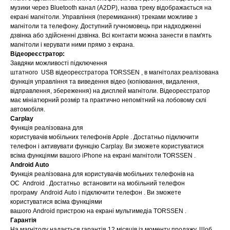
музики через Bluetooth канал (A2DP), назва треку відображається на
екрані магнітоли. Управління (перемикання) треками можливе з
магнітоли та телефону. Доступний гучномовець при надходженні
дзвінка або здійсненні дзвінка. Всі контакти можна занести в пам'ять
магнітоли і керувати ними прямо з екрана.
Відеореєстратор:
Завдяки можливості підключення
штатного USB відеореєстратора TORSSEN , в магнітолах реалізована
функція управління та виведення відео (копіювання, видалення,
відправлення, збереження) на дисплей магнітоли. Відеореєстратор
має мініатюрний розмір та практично непомітний на лобовому склі
автомобіля.
Carplay
Функція реалізована для
користувачів мобільних телефонів Apple . Достатньо підключити
телефон і активувати функцію Carplay. Ви зможете користуватися
всіма функціями вашого iPhone на екрані магнітоли TORSSEN .
Android Auto
Функція реалізована для користувачів мобільних телефонів на
ОС Android . Достатньо встановити на мобільний телефон
програму Android Auto і підключити телефон . Ви зможете
користуватися всіма функціями
вашого Android пристрою на екрані мультимедіа TORSSEN .
Гарантія
На магнітолу надається гарантія 12 місяців із моменту продажу. Щоб