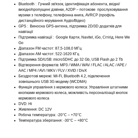
Bluetooth : Гучний зв'язок, ідентифікація абонента, вхідні/
вихідні/пропущені дзвінки, A2DP – потокове прослуховування
музики з телефону, телефонна книга, AVRCP (профіль
дистанційного керування Аудіо/Відео)
GPS : Виносна GPS-антена, підтримка 2D/3D додатків для
навігації
Підтримка навігації : Google Карти, Navitel, iGo, Сітігід, Here We
Go
Діапазон FM частот: 87,5-108,0 МГц
Діапазон АМ частот: 522-1620 КГц
Підтримка SD/USB: microSDHC до 32 Gb, USB Flash до 2 Tb
Відтворення форматів: MP3 / WMA / WAV / FLAC / ALAC / APE /
AAC / MP4 / AVI / MKV / FLV / XVID / DivX
Бездротові мережі: Wi-Fi, Bluetooth 4.2, підключення
зовнішнього USB 3G модему (WCDMA)
Функція управління з кермового колеса: Управління штатними
кнопками кермового колеса, можливість персоналізації кнопок
кермового колеса
DVD: Ні
Живлення: DC 12V
Робоча температура: -20°C – +70°C
Температура зберігання: -30°C – +80°C