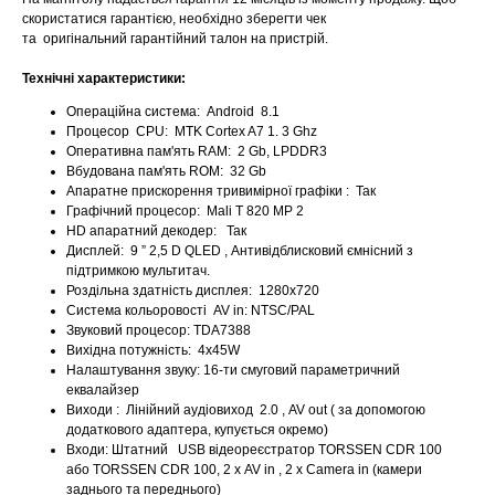
скористатися гарантією, необхідно зберегти чек
та оригінальний гарантійний талон на пристрій.
Технічні характеристики:
Операційна система: Android 8.1
Процесор CPU: MTK Cortex A7 1. 3 Ghz
Оперативна пам'ять RAM: 2 Gb, LPDDR3
Вбудована пам'ять ROM: 32 Gb
Апаратне прискорення тривимірної графіки : Так
Графічний процесор: Mali T 820 MP 2
HD апаратний декодер: Так
Дисплей: 9 ” 2,5 D QLED , Антивідблисковий ємнісний з
підтримкою мультитач.
Роздільна здатність дисплея: 1280x720
Система кольоровості AV in: NTSC/PAL
Звуковий процесор: TDA7388
Вихідна потужність: 4х45W
Налаштування звуку: 16-ти смуговий параметричний
еквалайзер
Виходи : Лінійний аудіовиход 2.0 , AV out ( за допомогою
додаткового адаптера, купується окремо)
Входи: Штатний USB відеореєстратор TORSSEN CDR 100
або TORSSEN CDR 100, 2 x AV in , 2 x Camera in (камери
заднього та переднього)