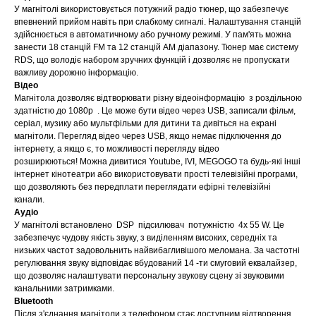
У магнітолі використовується потужний радіо тюнер, що забезпечує
впевнений прийом навіть при слабкому сигналі. Налаштування станцій
здійснюється в автоматичному або ручному режимі. У пам'ять можна
занести 18 станцій FM та 12 станцій AM діапазону. Тюнер має систему
RDS, що володіє набором зручних функцій і дозволяє не пропускати
важливу дорожню інформацію.
Відео
Магнітола дозволяє відтворювати різну відеоінформацію з роздільною
здатністю до 1080р . Це може бути відео через USB, записали фільм,
серіал, музику або мультфільми для дитини та дивіться на екрані
магнітоли. Перегляд відео через USB, якщо немає підключення до
інтернету, а якщо є, то можливості перегляду відео
розширюються! Можна дивитися Youtube, IVI, MEGOGO та будь-які інші
інтернет кінотеатри або використовувати прості телевізійні програми,
що дозволяють без передплати переглядати ефірні телевізійні
канали.
Аудіо
У магнітолі встановлено DSP підсилювач потужністю 4x 55 W. Це
забезпечує чудову якість звуку, з виділенням високих, середніх та
низьких частот задовольнить найвибагливішого меломана. За частотні
регулювання звуку відповідає вбудований 14 -ти смуговий еквалайзер,
що дозволяє налаштувати персональну звукову сцену зі звуковими
канальними затримками.
Bluetooth
Після з'єднання магнітоли з телефоном стає доступним відтворення