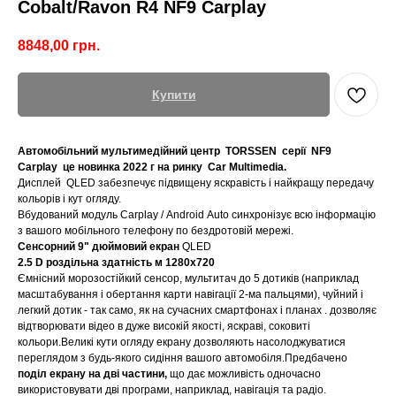
Cobalt/Ravon R4 NF9 Carplay
8848,00
грн.
Купити
Автомобільний мультимедійний центр TORSSEN серії NF9
Carplay це новинка 2022 г на ринку Car Multimedia.
Дисплей QLED забезпечує підвищену яскравість і найкращу передачу
кольорів і кут огляду.
Вбудований модуль Carplay / Android Auto синхронізує всю інформацію
з вашого мобільного телефону по бездротовій мережі.
Сенсорний 9" дюймовий екран
QLED
2.5 D роздільна здатність м 1280x720
Ємнісний морозостійкий сенсор, мультитач до 5 дотиків (наприклад
масштабування і обертання карти навігації 2-ма пальцями), чуйний і
легкий дотик - так само, як на сучасних смартфонах і планах . дозволяє
відтворювати відео в дуже високій якості, яскраві, соковиті
кольори.Великі кути огляду екрану дозволяють насолоджуватися
переглядом з будь-якого сидіння вашого автомобіля.Предбачено
поділ екрану на дві частини,
що дає можливість одночасно
використовувати дві програми, наприклад, навігація та радіо.