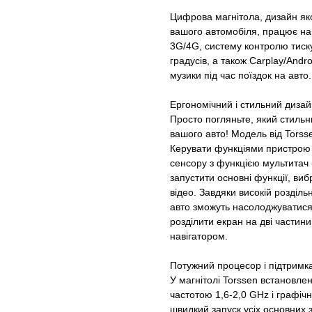
Цифрова магнітола, дизайн яко
вашого автомобіля, працює на 
3G/4G, систему контролю тиск
градусів, а також Carplay/Andr
музики під час поїздок на авто.
Ергономічний і стильний дизай
Просто погляньте, який стильн
вашого авто! Модель від Tors
Керувати функціями пристрою 
сенсору з функцією мультитач 
запустити основні функції, ви
відео. Завдяки високій розділь
авто зможуть насолоджуватися 
розділити екран на дві частин
навігатором.
Потужний процесор і підтримка
У магнітолі Torssen встановле
частотою 1,6-2,0 GHz і графіч
швидкий запуск усіх основних 