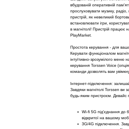
вбудованій оперативній пам'яті
прослуховувати музику, радіо,
пристрій, як невеликий бортов
встановлювати ігри, користув
в магнітолі! Пристрій працює н
PlayMarket.
Простота керування - для ваш
Керувати функціоналом магніт
інтуїтивно-зрозумілого меню на
керування Torssen Voice (опція
команди дозволять вам увімкнут
Інтернет-підключення: залиша
Завдяки магнітолі Torssen ви 
будь-яким пристроєм. Девайс п
Wi-fi 5G під'єднання до б
відкритої на вашому моб
3G/4G підключення. Зав