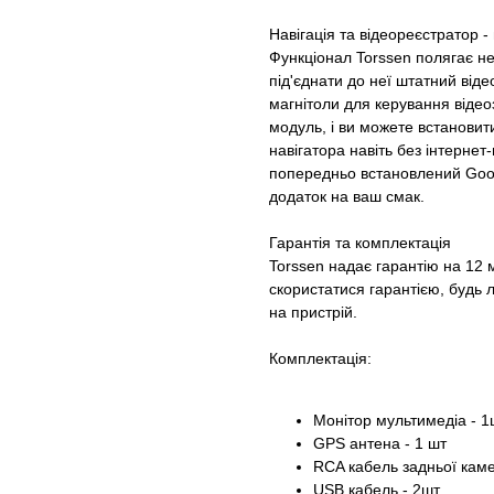
Навігація та відеореєстратор -
Функціонал Torssen полягає не
під'єднати до неї штатний від
магнітоли для керування віде
модуль, і ви можете встановит
навігатора навіть без інтерне
попередньо встановлений Goog
додаток на ваш смак.
Гарантія та комплектація
Torssen надає гарантію на 12 м
скористатися гарантією, будь л
на пристрій.
Комплектація:
Монітор мультимедіа - 1
GPS антена - 1 шт
RCA кабель задньої каме
USB кабель - 2шт