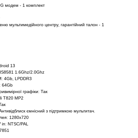
 4G модем - 1 комплект
меню мультимедійного центру, гарантійний талон - 1
roid 13
IS8581 1.6Ghz/2.0Ghz
M: 4Gb, LPDDR3
: 64Gb
ивимірної графіки: Так
li T820 MP2
Так
Антивідблиск ємнісний з підтримкою мультитач.
плея: 1280x720
 in: NTSC/PAL
A7851