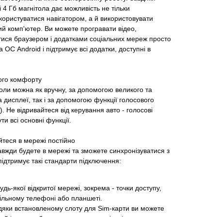
 4 Гб магнітола дає можливість не тільки
 користуватися навігатором, а й використовувати
ий комп'ютер. Ви можете програвати відео,
атися браузером і додатками соціальних мереж просто
а ОС Android і підтримує всі додатки, доступні в
ого комфорту
оли можна як вручну, за допомогою великого та
 дисплеї, так і за допомогою функції голосового
). Не відривайтеся від керування авто - голосові
и всі основні функції.
йтеся в мережі постійно
завжди будете в мережі та зможете синхронізуватися з
ідтримує такі стандарти підключення:
удь-якої відкритої мережі, зокрема - точки доступу,
ільному телефоні або планшеті.
дяки встановленому слоту для Sim-карти ви можете