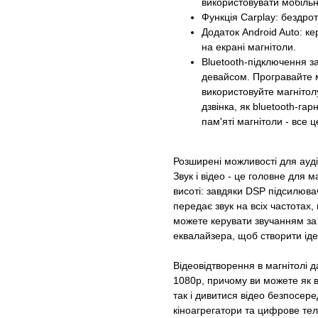
використовувати мобільн
Функція Carplay: бездрот
Додаток Android Auto: к
на екрані магнітоли.
Bluetooth-підключення з
девайсом. Програвайте м
використовуйте магнітол
дзвінка, як bluetooth-гарн
пам'яті магнітоли - все 
Розширені можливості для ауді
Звук і відео - це головне для м
висоті: завдяки DSP підсилюва
передає звук на всіх частотах
можете керувати звучанням за 
еквалайзера, щоб створити іде
Відеовідтворення в магнітолі д
1080р, причому ви можете як в
так і дивитися відео безпосере
кіноагрегатори та цифрове те