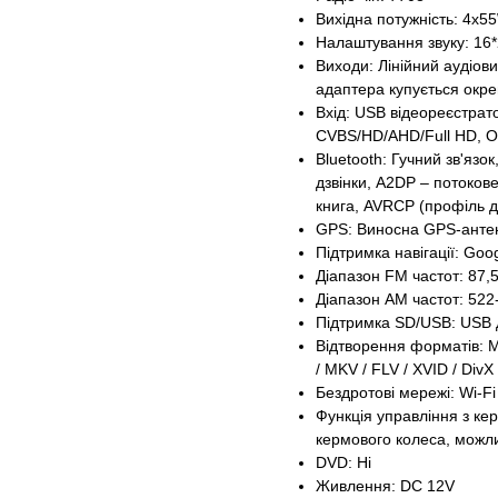
Вихідна потужність: 4х5
Налаштування звуку: 16
Виходи: Лінійний аудіови
адаптера купується окр
Вхід: USB відеореєстра
CVBS/HD/AHD/Full HD, 
Bluetooth: Гучний зв'язок
дзвінки, A2DP – потоков
книга, AVRCP (профіль д
GPS: Виносна GPS-антена
Підтримка навігації: Googl
Діапазон FM частот: 87,
Діапазон АМ частот: 522
Підтримка SD/USB: USB д
Відтворення форматів: M
/ MKV / FLV / XVID / DivX
Бездротові мережі: Wi-Fi 
Функція управління з ке
кермового колеса, можли
DVD: Ні
Живлення: DC 12V