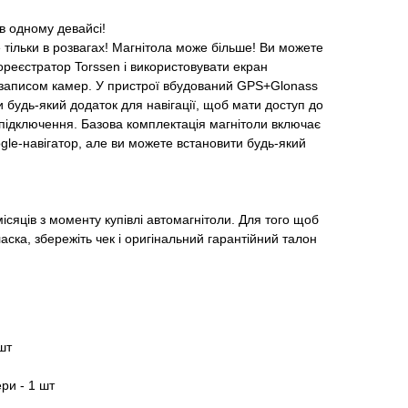
 в одному девайсі!
 тільки в розвагах! Магнітола може більше! Ви можете
еореєстратор Torssen і використовувати екран
озаписом камер. У пристрої вбудований GPS+Glonass
и будь-який додаток для навігації, щоб мати доступ до
т-підключення. Базова комплектація магнітоли включає
le-навігатор, але ви можете встановити будь-який
ісяців з моменту купівлі автомагнітоли. Для того щоб
аска, збережіть чек і оригінальний гарантійний талон
шт
ри - 1 шт