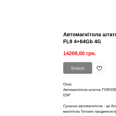
Автомагнітола штатн
FL9 4+64Gb 4G
14209,00
грн.
Купити
Опис
Автомагнітола штатна TORSSEN
DSP
Сучасна автомагнітола - це біл
магнітола Torssen продемонст