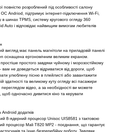
ї повністю розроблений під особливості салону
ОС Andriod, підтримує інтернет-підключення Wi-Fi,
у в шинах TPMS, систему кругового огляду 360
oid Auto і відповідає найвищим вимогам любителів
н
ий вигляд має панель магнітоли на приладовій панелі
sen оснащена ергономічним великим екраном.
простіше простого завдяки чуйному і морозостійкому
- вам не доведеться відриватися від дороги, щоб
брати улюблену пісню в плейлисті або завантажити
ній здатності та великому куту огляду всі пасажири
переглядом відео, а за необхідності ви можете
и, щоб одночасно дивитися кіно та керувати
 Android додатків
ний 8-ядерний процесор Unisoc UIS8581 з тактовою
ний процесор Mali T820 MP2 - поєднання, що гарантує
застосунків та їхню безперебійну роботу. Завдяки