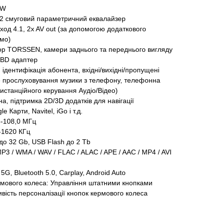
5W
*2 смуговий параметричний еквалайзер
ход 4.1, 2x AV out (за допомогою додаткового
емо)
тор TORSSEN, камери заднього та переднього вигляду
OBD адаптер
, ідентифікація абонента, вхідні/вихідні/пропущені
е прослуховування музики з телефону, телефонна
истанційного керування Аудіо/Відео)
, підтримка 2D/3D додатків для навігації
e Карти, Navitel, iGo і т.д.
5-108,0 МГц
-1620 КГц
о 32 Gb, USB Flash до 2 Tb
P3 / WMA / WAV / FLAC / ALAC / APE / AAC / MP4 / AVI
5G, Bluetooth 5.0, Carplay, Android Auto
рмового колеса: Управління штатними кнопками
вість персоналізації кнопок кермового колеса