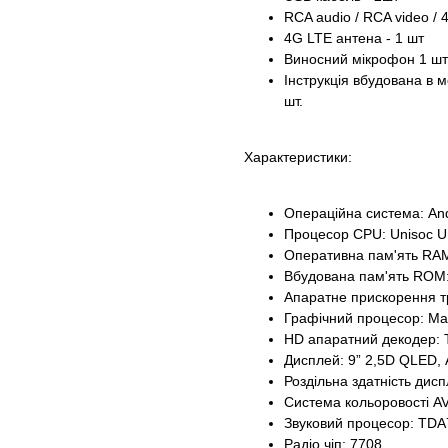
RCA audio / RCA video /
4G LTE антена - 1 шт
Виносний мікрофон 1 шт
Інструкція вбудована в 
шт.
Характеристики:
Операційна система: And
Процесор CPU: Unisoc U
Оперативна пам'ять RA
Вбудована пам'ять ROM
Апаратне прискорення тр
Графічний процесор: Ma
HD апаратний декодер: 
Дисплей: 9” 2,5D QLED, 
Роздільна здатність дис
Система кольоровості AV
Звуковий процесор: TD
Радіо чіп: 7708