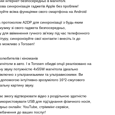
ий інтернет безпосередньо в магнітолі.
ова синхронізація гаджетів Apple без проблем!
еруйте всіма функціями свого смартфона на Android
а протоколом A2DP для синхронізації з будь-яким
узику зі свого гаджета безпосередньо,
у для ввімкнення гучного зв'язку під час телефонного
ітуру, синхронізуйте свої контакти і внесіть їх до
це можливо з Torssen!
олюбителів і кіноманів
агнітоли в авто. І в Torssen обидві опції реалізовано на
чу звуку потужністю 4х55W магнітола ідеально
, включно з ультранизькими та ультрависокими. Ви
допомогою інтуїтивно-зрозумілого 16*2-смугового
альну картину звуку.
ає змогу відтворювати відео з роздільною здатністю
икористовувати USB для під'єднання фізичного носія,
дньо онлайн: YouTube, стріммінг-сервіси,
лебачення до ваших послуг!