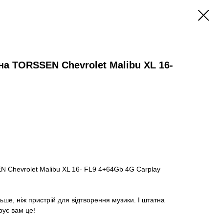
а TORSSEN Chevrolet Malibu XL 16-
 Chevrolet Malibu XL 16- FL9 4+64Gb 4G Carplay
ьше, ніж пристрій для відтворення музики. І штатна
рує вам це!