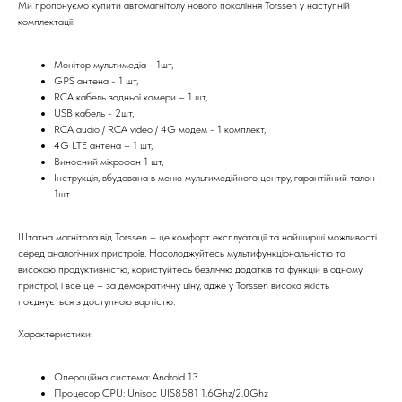
Ми пропонуємо купити автомагнітолу нового покоління Torssen у наступній
комплектації:
Монітор мультимедіа - 1шт,
GPS антена - 1 шт,
RCA кабель задньої камери – 1 шт,
USB кабель - 2шт,
RCA audio / RCA video / 4G модем - 1 комплект,
4G LTE антена – 1 шт,
Виносний мікрофон 1 шт,
Інструкція, вбудована в меню мультимедійного центру, гарантійний талон -
1шт.
Штатна магнітола від Torssen – це комфорт експлуатації та найширші можливості
серед аналогічних пристроїв. Насолоджуйтесь мультифункціональністю та
високою продуктивністю, користуйтесь безліччю додатків та функцій в одному
пристрої, і все це – за демократичну ціну, адже у Torssen висока якість
поєднується з доступною вартістю.
Характеристики:
Операційна система: Android 13
Процесор CPU: Unisoc UIS8581 1.6Ghz/2.0Ghz