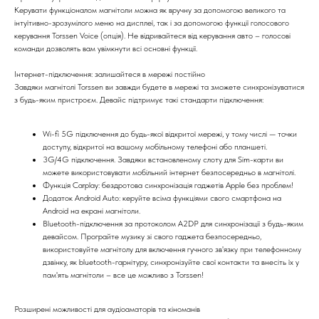
Керувати функціоналом магнітоли можна як вручну за допомогою великого та
інтуїтивно-зрозумілого меню на дисплеї, так і за допомогою функції голосового
керування Torssen Voice (опція). Не відривайтеся від керування авто – голосові
команди дозволять вам увімкнути всі основні функції.
Інтернет-підключення: залишайтеся в мережі постійно
Завдяки магнітолі Torssen ви завжди будете в мережі та зможете синхронізуватися
з будь-яким пристроєм. Девайс підтримує такі стандарти підключення:
Wi-fi 5G підключення до будь-якої відкритої мережі, у тому числі — точки
доступу, відкритої на вашому мобільному телефоні або планшеті.
3G/4G підключення. Завдяки встановленому слоту для Sim-карти ви
можете використовувати мобільний інтернет безпосередньо в магнітолі.
Функція Carplay: бездротова синхронізація гаджетів Apple без проблем!
Додаток Android Auto: керуйте всіма функціями свого смартфона на
Android на екрані магнітоли.
Bluetooth-підключення за протоколом A2DP для синхронізації з будь-яким
девайсом. Програйте музику зі свого гаджета безпосередньо,
використовуйте магнітолу для включення гучного зв'язку при телефонному
дзвінку, як bluetooth-гарнітуру, синхронізуйте свої контакти та внесіть їх у
пам'ять магнітоли – все це можливо з Torssen!
Розширені можливості для аудіоаматорів та кіноманів