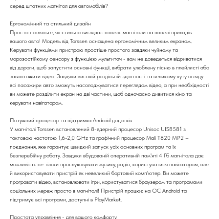
серед штатних магнітол для автомобілів?
Ергономічний та стильний дизайн
Просто погляньте, як стильно виглядає панель магнітоли на панелі приладів
вашого авто! Модель від Torssen оснащена ергономічним великим екраном.
Керувати функціями пристрою простіше простого завдяки чуйному та
морозостійкому сенсору з функцією мультитач - вам не доведеться відриватися
від дороги, щоб запустити основні функції, вибрати улюблену пісню в плейлисті або
завантажити відео. Завдяки високій роздільній здатності та великому куту огляду
всі пасажири авто зможуть насолоджуватися переглядом відео, а при необхідності
ви можете розділити екран на дві частини, щоб одночасно дивитися кіно та
керувати навігатором.
Потужний процесор та підтримка Android додатків
У магнітолі Torssen встановлений 8-ядерний процесор Unisoc UIS8581 з
тактовою частотою 1,6-2,0 GHz та графічний процесор Mali T820 MP2 –
поєднання, яке гарантує швидкий запуск усіх основних програм та їх
безперебійну роботу. Завдяки вбудованій оперативній пам'яті 4 Гб магнітола дає
можливість не тільки прослуховувати музику, радіо, користуватися навігатором, але
й використовувати пристрій як невеликий бортовий комп'ютер. Ви можете
програвати відео, встановлювати ігри, користуватися браузером та програмами
соціальних мереж просто в магнітолі! Пристрій працює на ОС Android та
підтримує всі програми, доступні в PlayMarket.
Простота управління - для вашого комфорту