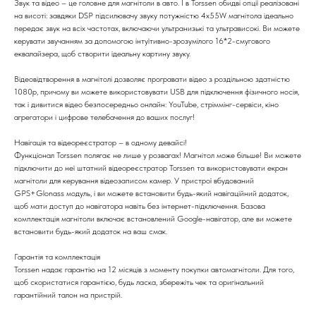
Звук та відео – це головне для магнітоли в авто. І в Torssen обидві опції реалізовані
на висоті: завдяки DSP підсилювачу звуку потужністю 4х55W магнітола ідеально
передає звук на всіх частотах, включаючи ультранизькі та ультрависокі. Ви можете
керувати звучанням за допомогою інтуїтивно-зрозумілого 16*2-смугового
еквалайзера, щоб створити ідеальну картину звуку.
Відеовідтворення в магнітолі дозволяє програвати відео з роздільною здатністю
1080р, причому ви можете використовувати USB для підключення фізичного носія,
так і дивитися відео безпосередньо онлайн: YouTube, стріммінг-сервіси, кіно
агрегатори і цифрове телебачення до ваших послуг!
Навігація та відеореєстратор – в одному девайсі!
Функціонал Torssen полягає не лише у розвагах! Магнітол може більше! Ви можете
підключити до неї штатний відеореєстратор Torssen та використовувати екран
магнітоли для керування відеозаписом камер. У пристрої вбудований
GPS+Glonass модуль, і ви можете встановити будь-який навігаційний додаток,
щоб мати доступ до навігатора навіть без інтернет-підключення. Базова
комплектація магнітоли включає встановлений Google-навігатор, але ви можете
встановити будь-який додаток на ваш смак.
Гарантія та комплектація
Torssen надає гарантію на 12 місяців з моменту покупки автомагнітоли. Для того,
щоб скористатися гарантією, будь ласка, збережіть чек та оригінальний
гарантійний талон на пристрій.