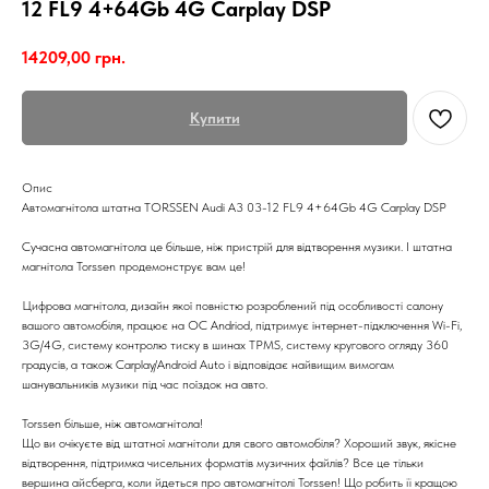
12 FL9 4+64Gb 4G Carplay DSP
14209,00
грн.
Купити
Опис
Автомагнітола штатна TORSSEN Audi A3 03-12 FL9 4+64Gb 4G Carplay DSP
Сучасна автомагнітола це більше, ніж пристрій для відтворення музики. І штатна
магнітола Torssen продемонструє вам це!
Цифрова магнітола, дизайн якої повністю розроблений під особливості салону
вашого автомобіля, працює на ОС Andriod, підтримує інтернет-підключення Wi-Fi,
3G/4G, систему контролю тиску в шинах TPMS, систему кругового огляду 360
градусів, а також Carplay/Android Auto і відповідає найвищим вимогам
шанувальників музики під час поїздок на авто.
Torssen більше, ніж автомагнітола!
Що ви очікуєте від штатної магнітоли для свого автомобіля? Хороший звук, якісне
відтворення, підтримка чисельних форматів музичних файлів? Все це тільки
вершина айсберга, коли йдеться про автомагнітолі Torssen! Що робить її кращою