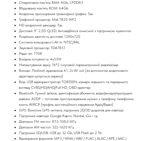
Оперативна пам'ять RAM: 4Gb, LPDDR3
Вбудована пам'ять ROM: 64Gb
Апаратне прискорення тривимірної графіки: Так
Графічний процесор: Mali T820 MP2
HD апаратний декодер: Так
Дисплей: 9” 2,5D QLED, Антивідблиск ємнісний з підтримкою мультитач.
Роздільна здатність дисплея: 1280x720
Система кольоровості AV in: NTSC/PAL
Звуковий процесор: TDA7851
Радіо чіп: 7708
Вихідна потужність: 4х55W
Налаштування звуку: 16*2 смуговий параметричний еквалайзер
Виходи: Лінійний аудіовиход 4.1, 2x AV out (за допомогою додаткового
адаптера купується окремо)
Вхід: USB відеореєстратор TORSSEN, камери заднього та переднього
вигляду CVBS/HD/AHD/Full HD, OBD адаптер
Bluetooth: Гучний зв'язок, ідентифікація абонента, вхідні/вихідні/пропущені
дзвінки, A2DP – потокове прослуховування музики з телефону, телефонна
книга, AVRCP (профіль дистанційного керування Аудіо/Відео)
GPS: Виносна GPS-антена, підтримка 2D/3D додатків для навігації
Підтримка навігації: Google Карти, Navitel, iGo і т.д.
Діапазон FM частот: 87,5-108,0 МГц
Діапазон АМ частот: 522-1620 КГц
Підтримка SD/USB: USB до 32 Gb, USB Flash до 2 Tb
Відтворення форматів: MP3 / WMA / WAV / FLAC / ALAC / APE / AAC /