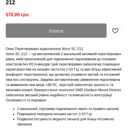
212
570,00
грн.
Купити
Опис Перетворювач аудіосигналу Voice SC-212
Voice SC-212 — це високоякісний 2-канальний активний перетворювач
рівня, який призначений для підключення підсилювачів до головних
пристроїв без RCA-виходів. Цей перетворювач забезпечує покращені
характеристики на низьких частотах (<10 Гц) та має більш ефективний
коефіцієнт перетворення, що дозволяє отримати чистий та потужний
звук без спотворень. Завдяки автоматичному увімкненню підсилювача
та вимкненню при вході <3В DC, пристрій забезпечує зручність та
економію енергії. Використання технології SMD (Surface-Mount Device)
забезпечує високий рівень надійності та компактність конструкції.
Особливості та переваги:
2-канальний, підтримує підключення лівого та правого каналів
Покращена передача низьких частот (<10 Гц)
Подвоєна потужність вхідного сигналу для більш потужного
звучання