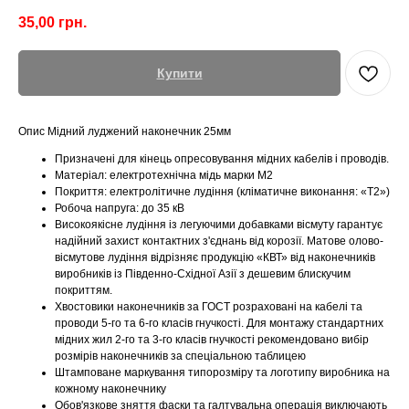
35,00
грн.
Купити
Опис Мідний луджений наконечник 25мм
Призначені для кінець опресовування мідних кабелів і проводів.
Матеріал: електротехнічна мідь марки М2
Покриття: електролітичне лудіння (кліматичне виконання: «Т2»)
Робоча напруга: до 35 кВ
Високоякісне лудіння із легуючими добавками вісмуту гарантує
надійний захист контактних з'єднань від корозії. Матове олово-
вісмутове лудіння відрізняє продукцію «КВТ» від наконечників
виробників із Південно-Східної Азії з дешевим блискучим
покриттям.
Хвостовики наконечників за ГОСТ розраховані на кабелі та
проводи 5-го та 6-го класів гнучкості. Для монтажу стандартних
мідних жил 2-го та 3-го класів гнучкості рекомендовано вибір
розмірів наконечників за спеціальною таблицею
Штамповане маркування типорозміру та логотипу виробника на
кожному наконечнику
Обов'язкове зняття фаски та галтувальна операція виключають