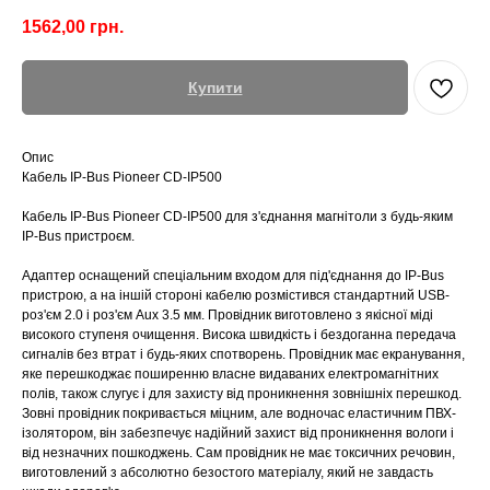
1562,00
грн.
Купити
Опис
Кабель IP-Bus Pioneer CD-IP500
Кабель IP-Bus Pioneer CD-IP500 для з'єднання магнітоли з будь-яким
IP-Bus пристроєм.
Адаптер оснащений спеціальним входом для під'єднання до IP-Bus
пристрою, а на іншій стороні кабелю розмістився стандартний USB-
роз'єм 2.0 і роз'єм Aux 3.5 мм. Провідник виготовлено з якісної міді
високого ступеня очищення. Висока швидкість і бездоганна передача
сигналів без втрат і будь-яких спотворень. Провідник має екранування,
яке перешкоджає поширенню власне видаваних електромагнітних
полів, також слугує і для захисту від проникнення зовнішніх перешкод.
Зовні провідник покривається міцним, але водночас еластичним ПВХ-
ізолятором, він забезпечує надійний захист від проникнення вологи і
від незначних пошкоджень. Сам провідник не має токсичних речовин,
виготовлений з абсолютно безостого матеріалу, який не завдасть