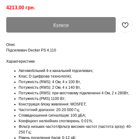
4213,00
грн.
Купити
Опис
Підсилювач Decker PS 4.110
Характеристики
Автомобільний 4-х канальний підсилювач;
Клас; D (цифрова технологія);
Потужність (RMS): 4 Ом, 4 х 100 Вт,
Потужність (RMS): 2 Ом, 4 х 140 Вт,
Потужність (RMS): при мостовому підключенні 4 Ом, 2 х 280Вт,
Потужність (PMS) 1100 Вт;
Конструкція блоку живлення: MOSFET;
Частотний діапазон: 20-20 000 Гц;
Співвідношення сигнал/шум: 100 дБA;
Коефіцієнт нелінійних спотворень: 0.01%;
Фільтр низьких частот/фільтр високих частот (частота зрізу): 40-
250 Гц;
Рівень посилення басів: 0-12 дБ;