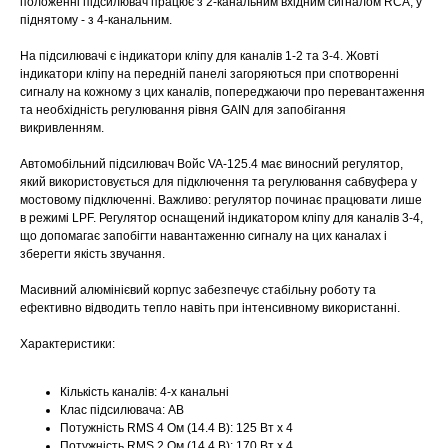
положенні підсилювач працює з 2-канальним вхідним сигналом RCA, у
піднятому - з 4-канальним.
На підсилювачі є індикатори кліпу для каналів 1-2 та 3-4. Жовті
індикатори кліпу на передній панелі загоряються при спотворенні
сигналу на кожному з цих каналів, попереджаючи про перевантаження
та необхідність регулювання рівня GAIN для запобігання
викривленням.
Автомобільний підсилювач Войс VA-125.4 має виносний регулятор,
який використовується для підключення та регулювання сабвуфера у
мостовому підключенні. Важливо: регулятор починає працювати лише
в режимі LPF. Регулятор оснащений індикатором кліпу для каналів 3-4,
що допомагає запобігти навантаженню сигналу на цих каналах і
зберегти якість звучання.
Масивний алюмінієвий корпус забезпечує стабільну роботу та
ефективно відводить тепло навіть при інтенсивному використанні.
Характеристики:
Кількість каналів: 4-х канальні
Клас підсилювача: AB
Потужність RMS 4 Ом (14.4 В): 125 Вт x 4
Потужність RMS 2 Ом (14.4 В): 170 Вт x 4