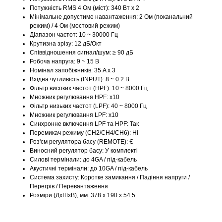
Потужність RMS 4 Ом (міст): 340 Вт x 2
Мінімальне допустиме навантаження: 2 Ом (поканальний
режим) / 4 Ом (мостовий режим)
Діапазон частот: 10 ~ 30000 Гц
Крутизна зрізу: 12 дБ/Окт
Співвідношення сигнал/шум: ≥ 90 дБ
Робоча напруга: 9 ~ 15 В
Номінал запобіжників: 35 A x 3
Вхідна чутливість (INPUT): 8 ~ 0.2 В
Фільтр високих частот (HPF): 10 ~ 8000 Гц
Множник регулювання HPF: x10
Фільтр низьких частот (LPF): 40 ~ 8000 Гц
Множник регулювання LPF: x10
Синхронне включення LPF та HPF: Так
Перемикач режиму (CH2/CH4/CH6): Ні
Роз'єм регулятора басу (REMOTE): Є
Виносний регулятор басу: У комплекті
Силові термінали: до 4GA / під-кабель
Акустичні термінали: до 10GA / під-кабель
Система захисту: Коротке замикання / Падіння напруги /
Перегрів / Перевантаження
Розміри (ДxШxВ), мм: 378 х 190 х 54.5