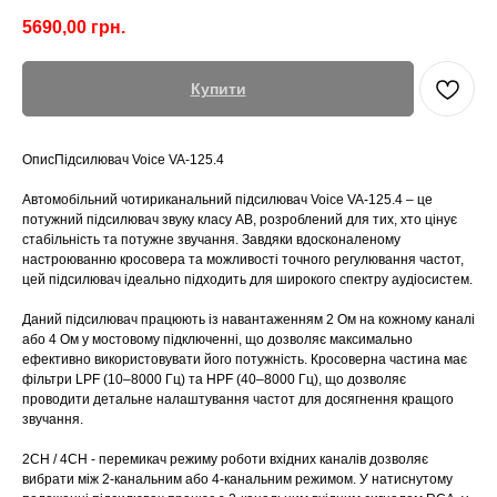
5690,00
грн.
Купити
ОписПідсилювач Voice VA-125.4
Автомобільний чотириканальний підсилювач Voice VA-125.4 – це
потужний підсилювач звуку класу AB, розроблений для тих, хто цінує
стабільність та потужне звучання. Завдяки вдосконаленому
настроюванню кросовера та можливості точного регулювання частот,
цей підсилювач ідеально підходить для широкого спектру аудіосистем.
Даний підсилювач працюють із навантаженням 2 Ом на кожному каналі
або 4 Ом у мостовому підключенні, що дозволяє максимально
ефективно використовувати його потужність. Кросоверна частина має
фільтри LPF (10–8000 Гц) та HPF (40–8000 Гц), що дозволяє
проводити детальне налаштування частот для досягнення кращого
звучання.
2CH / 4CH - перемикач режиму роботи вхідних каналів дозволяє
вибрати між 2-канальним або 4-канальним режимом. У натиснутому