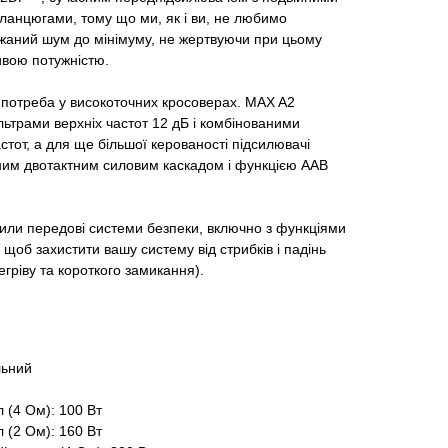
анцюгами, тому що ми, як і ви, не любимо
жаний шум до мінімуму, не жертвуючи при цьому
вою потужністю.
 потреба у високоточних кросоверах. MAX A2
ьтрами верхніх частот 12 дБ і комбінованими
стот, а для ще більшої керованості підсилювачі
им двотактним силовим каскадом і функцією AAB
вили передові системи безпеки, включно з функціями
щоб захистити вашу систему від стрибків і падінь
гріву та короткого замикання).
льний
 (4 Ом): 100 Вт
 (2 Ом): 160 Вт