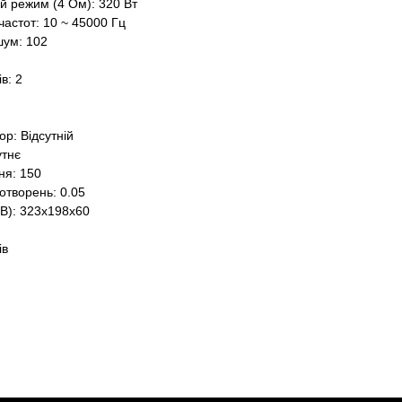
й режим (4 Ом): 320 Вт
частот: 10 ~ 45000 Гц
шум: 102
в: 2
р: Відсутній
утнє
ня: 150
отворень: 0.05
хВ): 323x198x60
ів