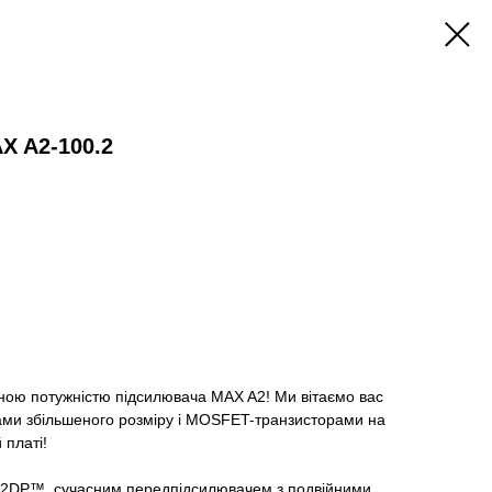
X A2-100.2
2
ною потужністю підсилювача MAX A2! Ми вітаємо вас
рами збільшеного розміру і MOSFET-транзисторами на
 платі!
 2DP™, сучасним передпідсилювачем з подвійними