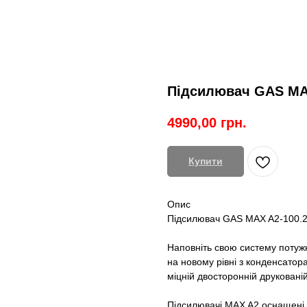
Підсилювач GAS MA
4990,00
грн.
Купити
Опис
Підсилювач GAS MAX A2-100.
Наповніть свою систему потуж
на новому рівні з конденсато
міцній двосторонній друкованій
Підсилювачі MAX A2 оснащені