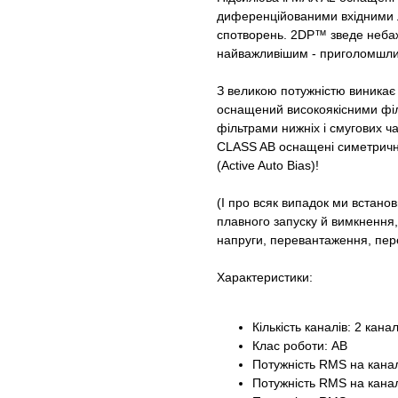
диференційованими вхідними л
спотворень. 2DP™ зведе неба
найважливішим - приголомшли
З великою потужністю виникає
оснащений високоякісними філ
фільтрами нижніх і смугових ча
CLASS AB оснащені симетричн
(Active Auto Bias)!
(І про всяк випадок ми встано
плавного запуску й вимкнення, 
напруги, перевантаження, пере
Характеристики:
Кількість каналів: 2 кана
Клас роботи: AB
Потужність RMS на канал
Потужність RMS на канал