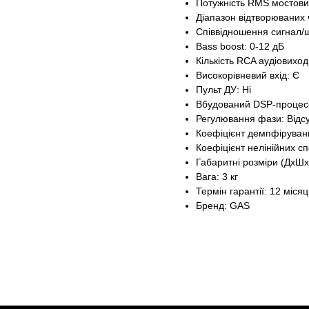
Потужність RMS мостови
Діапазон відтворюваних 
Співвідношення сигнал/
Bass boost: 0-12 дБ
Кількість RCA аудіовиході
Високорівневий вхід: Є
Пульт ДУ: Ні
Вбудований DSP-процесо
Регулювання фази: Відс
Коефіцієнт демпфіруван
Коефіцієнт нелінійних сп
Габаритні розміри (ДхШ
Вага: 3 кг
Термін гарантії: 12 місяц
Бренд: GAS