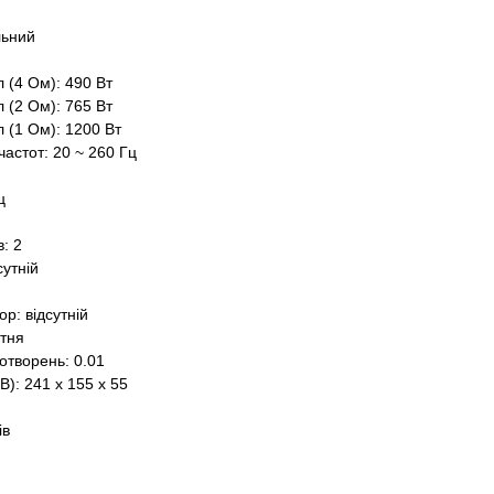
льний
 (4 Ом): 490 Вт
 (2 Ом): 765 Вт
 (1 Ом): 1200 Вт
частот: 20 ~ 260 Гц
ц
в: 2
сутній
р: відсутній
утня
отворень: 0.01
): 241 х 155 х 55
ів