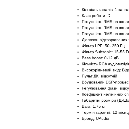
Кількість каналів: 1 кана
Клас роботи: D
Потужність RMS на канал
Потужність RMS на канал
Потужність RMS на канал
Діапазон відтворюваних 
Фільтр LPF: 50- 250 Гц
Фільтр Subsonic: 15-55 Г
Bass boost: 0-12 дБ
Кількість RCA аудіовихіді
Високорівневий вхід: Від
Пульт ДК: відсутній
Вбудований DSP-процесо
Регулювання фази: відс
Коефіцієнт нелінійних сп
Габаритні розміри (ДхШхВ
Вага: 1.75 кг
Термін гарантії: 12 місяц
Бренд: UAudio