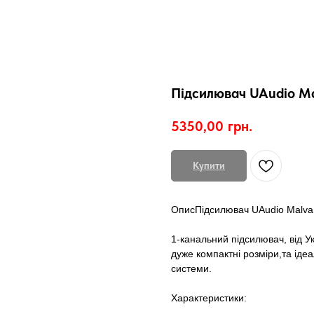
Підсилювач UAudio M
5350,00
грн.
Купити
ОписПідсилювач UAudio Malva
1-канальний підсилювач, від У
дуже компактні розміри,та іде
системи.
Характеристики: