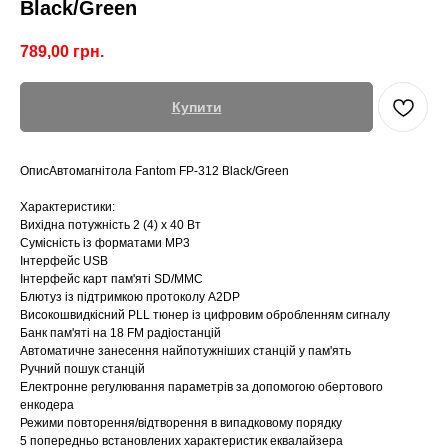
Black/Green
789,00
грн.
Купити
ОписАвтомагнітола Fantom FP-312 Black/Green
Характеристики:
Вихідна потужність 2 (4) х 40 Вт
Сумісність із форматами MP3
Інтерфейс USB
Інтерфейс карт пам'яті SD/MMC
Блютуз із підтримкою протоколу A2DP
Високошвидкісний PLL тюнер із цифровим обробленням сигналу
Банк пам'яті на 18 FM радіостанцій
Автоматичне занесення найпотужніших станцій у пам'ять
Ручний пошук станцій
Електронне регулювання параметрів за допомогою обертового
енкодера
Режими повторення/відтворення в випадковому порядку
5 попередньо встановлених характеристик еквалайзера